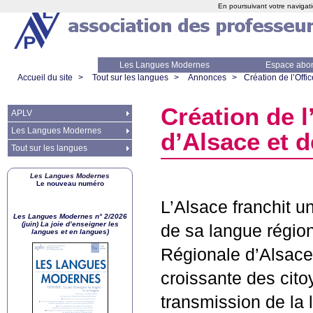
En poursuivant votre navigati
Les Langues Modernes
Espace abo
Accueil du site
>
Tout sur les langues
>
Annonces
>
Création de l’Offi
Création de l
APLV
Les Langues Modernes
d’Alsace et 
Tout sur les langues
Les Langues Modernes
Le nouveau numéro
L’Alsace franchit u
Les Langues Modernes n° 2/2026
(juin) La joie d’enseigner les
de sa langue région
langues et en langues)
Régionale d’Alsace
croissante des cito
transmission de la 