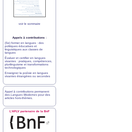
voir le sommaire
Appels à contributions :
(Se) former en langues : des
politiques éducatives et
linguistiques aux classes de
langues
Évaluer et certifier en langues
vivantes : pratiques, compétences,
plurilinguisme et transformations
technologiques
Enseigner la poésie en langues
vivantes étrangères ou secondes
Appel à contributions permanent
des
Langues Modernes
pour des
articles hors-thèmes
.
L’
APLV
partenaire de la BnF