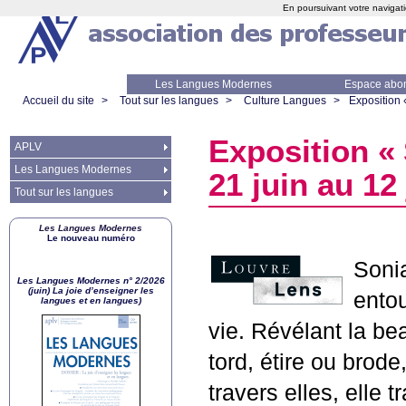
En poursuivant votre navigati
Les Langues Modernes
Espace abo
Accueil du site
>
Tout sur les langues
>
Culture Langues
>
Exposition 
Exposition «
APLV
Les Langues Modernes
21 juin au 12
Tout sur les langues
Les Langues Modernes
Le nouveau numéro
Sonia
Les Langues Modernes n° 2/2026
(juin) La joie d’enseigner les
ento
langues et en langues)
vie. Révélant la be
tord, étire ou brod
travers elles, elle