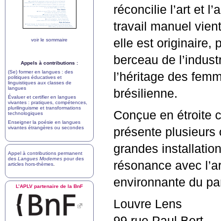
réconcilie l’art et l’
travail manuel vien
elle est originaire
voir le sommaire
berceau de l’industr
Appels à contributions :
(Se) former en langues : des
l’héritage des femm
politiques éducatives et
linguistiques aux classes de
langues
brésilienne.
Évaluer et certifier en langues
vivantes : pratiques, compétences,
plurilinguisme et transformations
Conçue en étroite co
technologiques
Enseigner la poésie en langues
vivantes étrangères ou secondes
présente plusieurs
grandes installatio
Appel à contributions permanent
des
Langues Modernes
pour des
résonance avec l’ar
articles hors-thèmes
.
environnante du pa
L’
APLV
partenaire de la BnF
Louvre Lens
99 rue Paul Bert