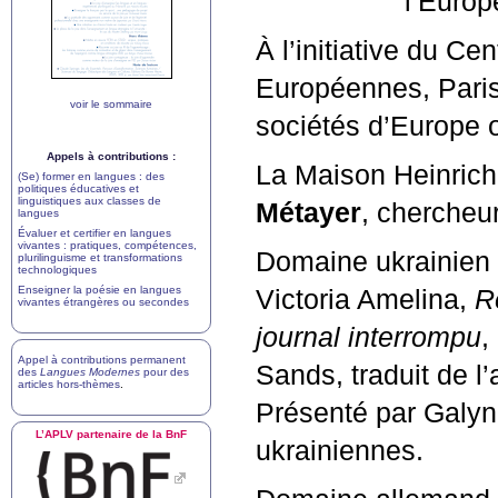
l’Europ
À l’initiative du Ce
Européennes, Pari
voir le sommaire
sociétés d’Europe o
Appels à contributions :
La Maison Heinrich
(Se) former en langues : des
politiques éducatives et
linguistiques aux classes de
Métayer
, chercheu
langues
Évaluer et certifier en langues
vivantes : pratiques, compétences,
Domaine ukrainien
plurilinguisme et transformations
technologiques
Enseigner la poésie en langues
Victoria Amelina,
R
vivantes étrangères ou secondes
journal interrompu
,
Appel à contributions permanent
Sands, traduit de l
des
Langues Modernes
pour des
articles hors-thèmes
.
Présenté par Galyna
L’
APLV
partenaire de la BnF
ukrainiennes.