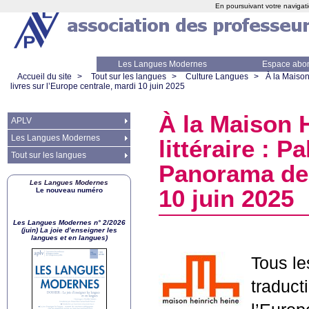
En poursuivant votre navigati
Les Langues Modernes
Espace abo
Accueil du site
>
Tout sur les langues
>
Culture Langues
>
À la Maison
livres sur l’Europe centrale, mardi 10 juin 2025
À la Maison H
APLV
Les Langues Modernes
littéraire : 
Tout sur les langues
Panorama des
Les Langues Modernes
10 juin 2025
Le nouveau numéro
Les Langues Modernes n° 2/2026
(juin) La joie d’enseigner les
langues et en langues)
Tous le
traducti