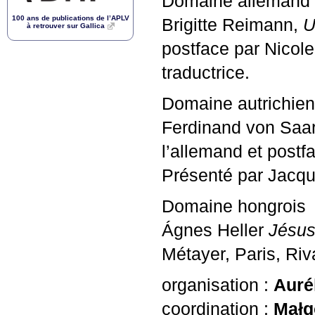
Domaine allemand
100 ans de publications de l’
APLV
Brigitte Reimann,
U
à retrouver sur Gallica
postface par Nicole
traductrice.
Domaine autrichien
Ferdinand von Saa
l’allemand et postfa
Présenté par Jacque
Domaine hongrois
Ágnes Heller
Jésus,
Métayer, Paris, Riv
organisation :
Auré
coordination :
Małg