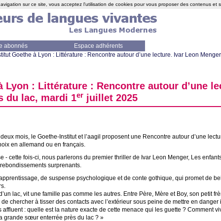
avigation sur ce site, vous acceptez l'utilisation de cookies pour vous proposer des contenus et 
e abonnés
Espace adhérents
nstitut Goethe à Lyon : Littérature : Rencontre autour d’une lecture. Ivar Leon Menge
à Lyon : Littérature : Rencontre autour d’une le
er
 du lac, mardi 1
juillet 2025
 deux mois, le Goethe-Institut et l’aagil proposent une Rencontre autour d’une lectu
choix en allemand ou en français.
 - cette fois-ci, nous parlerons du premier thriller de Ivar Leon Menger, Les enfan
 rebondissements surprenants.
pprentissage, de suspense psychologique et de conte gothique, qui promet de bel
s.
’un lac, vit une famille pas comme les autres. Entre Père, Mère et Boy, son petit frè
 de chercher à tisser des contacts avec l’extérieur sous peine de mettre en danger 
s affluent : quelle est la nature exacte de cette menace qui les guette
? Comment viv
 sa grande sœur enterrée près du lac
?
»