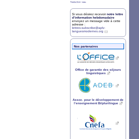
7/36
2/36
Traduction
Vidéo
Si vous désirez recevoir
notre lettre
d’information hebdomadaire
envoyez un message vide à cette
adresse :
lettres-subscribe@aplv-
languesmodernes.org
Nos partenaires
Office de garantie des séjours
linguistiques
Assoc. pour le développement de
l’enseignement Bi/plurilingue