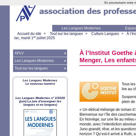
En poursuivant votre n
Les Langues Modernes
Espac
Accueil du site
>
Tout sur les langues
>
Culture Langues
>
À l’I
er
lac, mardi 1
juillet 2025
À l’Institut Goethe 
APLV
Menger, Les enfants
Les Langues Modernes
Tout sur les langues
Les Langues Modernes
Le nouveau numéro
Tous les
lire au 
Suspense
Les Langues Modernes n° 2/2026
(juin) La joie d’enseigner les
plein de
langues et en langues)
«
Un délicat mélange de roman d’a
Bienvenue sur l’île des cauchemar
En Norvège, sur une île au milieu d
monde, avec l’interdiction absolue
Juno grandit, rêve, et les question
horizon
? Qu’est-il arrivé à Ruth,