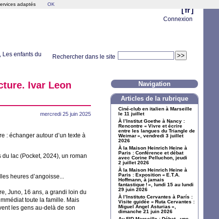
services adaptés
OK
[
fr
]
Connexion
r, Les enfants du
Rechercher dans le site
cture. Ivar Leon
Navigation
Articles de la rubrique
Ciné-club en italien à Marseille
mercredi 25 juin 2025
le 11 juillet
À l’Institut Goethe à Nancy :
Rencontre «
Vivre et écrire
entre les langues du Triangle de
re : échanger autour d’un texte à
Weimar
», vendredi 3 juillet
2026
À la Maison Heinrich Heine à
Paris : Conférence et débat
ts du lac (Pocket, 2024), un roman
avec Corine Pelluchon, jeudi
2 juillet 2026
À la Maison Heinrich Heine à
Paris : Exposition «
E.T.A.
les heures d’angoisse...
Hoffmann, à jamais
fantastique
!
», lundi 15 au lundi
29 juin 2026
re, Juno, 16 ans, a grandi loin du
À l’Instituto Cervantes à París :
immédiat toute la famille. Mais
Visite guidée «
Ruta Cervantes :
Miguel Ángel Asturias
»,
ent les gens au-delà de son
dimanche 21 juin 2026
Au
FID
Marseille : Débat - une