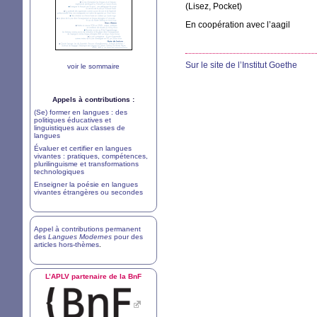
(Lisez, Pocket)
En coopération avec l’aagil
Sur le site de l’Institut Goethe
voir le sommaire
Appels à contributions :
(Se) former en langues : des
politiques éducatives et
linguistiques aux classes de
langues
Évaluer et certifier en langues
vivantes : pratiques, compétences,
plurilinguisme et transformations
technologiques
Enseigner la poésie en langues
vivantes étrangères ou secondes
Appel à contributions permanent
des
Langues Modernes
pour des
articles hors-thèmes
.
L’
APLV
partenaire de la BnF