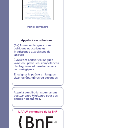
voir le sommaire
Appels à contributions :
(Se) former en langues : des
politiques éducatives et
linguistiques aux classes de
langues
Évaluer et certifier en langues
vivantes : pratiques, compétences,
plurilinguisme et transformations
technologiques
Enseigner la poésie en langues
vivantes étrangères ou secondes
Appel à contributions permanent
des
Langues Modernes
pour des
articles hors-thèmes
.
L’
APLV
partenaire de la BnF