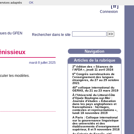
services adaptés
OK
[
fr
]
Connexion
ngues du
GFEN
Rechercher dans le site
énissieux
Navigation
Articles de la rubrique
mardi 8 juillet 2025
e
2
édition des «
Séances de
l’
AFDA
», jeudi 11 avril 2024
e
6
Congrès sarrebruckois de
sculer les modèles.
l’enseignement des langues
étrangères, du 27 au 29 octobre
2021
e
40
colloque international du
GERAS
, du 21 au 23 mars 2019
À l’Université du Littoral-Côte
d’Opale Boulogne-sur-Mer :
Journée d’études «
Éducation
dans les pays anglophones et
francophones : héritages,
contextes et représentations
»,
lundi 18 novembre 2019
A Paris : Colloque international
sur la gouvernance linguistique
des universités et des
établissements d’enseignement
supérieur, 8 et 9 novembre 2018
Au Colegio de España, cité