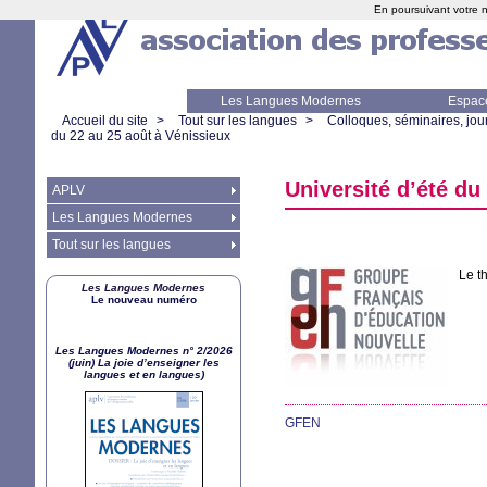
En poursuivant votre n
Les Langues Modernes
Espac
Accueil du site
>
Tout sur les langues
>
Colloques, séminaires, jour
du 22 au 25 août à Vénissieux
Université d’été d
APLV
Les Langues Modernes
Tout sur les langues
Le t
Les Langues Modernes
Le nouveau numéro
Les Langues Modernes n° 2/2026
(juin) La joie d’enseigner les
langues et en langues)
GFEN