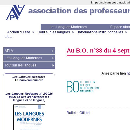
En poursuivant votre navigati
Les Langues Modernes
Espace abo
Accueil du site
>
Tout sur les langues
>
Informations institutionnelles
>
EILE
Au
B.O.
n°33 du 4 sept
APLV
Les Langues Modernes
Tout sur les langues
A lire par le lien
h
Les Langues Modernes
Le nouveau numéro
Les Langues Modernes n° 2/2026
(juin) La joie d’enseigner les
langues et en langues)
Bulletin Officiel