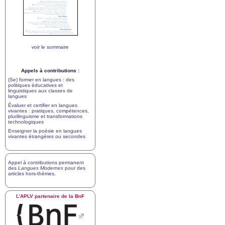
voir le sommaire
Appels à contributions :
(Se) former en langues : des
politiques éducatives et
linguistiques aux classes de
langues
Évaluer et certifier en langues
vivantes : pratiques, compétences,
plurilinguisme et transformations
technologiques
Enseigner la poésie en langues
vivantes étrangères ou secondes
Appel à contributions permanent
des
Langues Modernes
pour des
articles hors-thèmes
.
L’
APLV
partenaire de la BnF