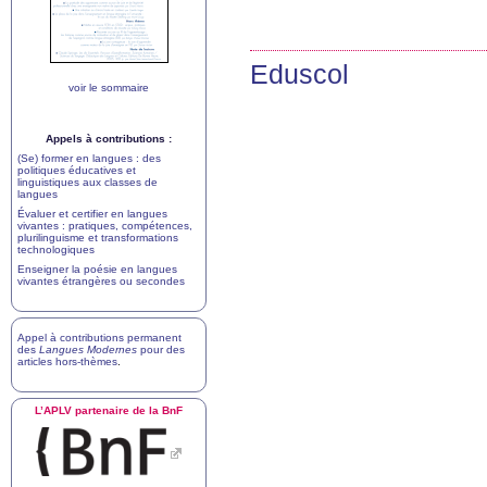
Eduscol
voir le sommaire
Appels à contributions :
(Se) former en langues : des
politiques éducatives et
linguistiques aux classes de
langues
Évaluer et certifier en langues
vivantes : pratiques, compétences,
plurilinguisme et transformations
technologiques
Enseigner la poésie en langues
vivantes étrangères ou secondes
Appel à contributions permanent
des
Langues Modernes
pour des
articles hors-thèmes
.
L’
APLV
partenaire de la BnF