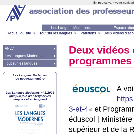
En poursuivant votre navigati
Les Langues Modernes
Espace abo
Accueil du site
>
Tout sur les langues
>
Parutions
>
Deux vidéos d’a
Deux vidéos
APLV
Les Langues Modernes
programmes
Tout sur les langues
Les Langues Modernes
Le nouveau numéro
A voi
Les Langues Modernes n° 2/2026
(juin) La joie d’enseigner les
https
langues et en langues)
3-et-4
et Programm
éduscol | Ministère
supérieur et de la