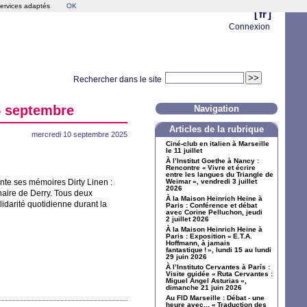
services adaptés
OK
[
fr
]
Connexion
Rechercher dans le site
25 septembre
Navigation
Articles de la rubrique
mercredi 10 septembre 2025
Ciné-club en italien à Marseille
le 11 juillet
À l’Institut Goethe à Nancy :
Rencontre «
Vivre et écrire
entre les langues du Triangle de
ente ses mémoires Dirty Linen :
Weimar
», vendredi 3 juillet
2026
naire de Derry. Tous deux
À la Maison Heinrich Heine à
idarité quotidienne durant la
Paris : Conférence et débat
avec Corine Pelluchon, jeudi
2 juillet 2026
À la Maison Heinrich Heine à
Paris : Exposition «
E.T.A.
Hoffmann, à jamais
fantastique
!
», lundi 15 au lundi
29 juin 2026
À l’Instituto Cervantes à París :
Visite guidée «
Ruta Cervantes :
Miguel Ángel Asturias
»,
dimanche 21 juin 2026
Au
FID
Marseille : Débat - une
heure avec... «
Traduction des