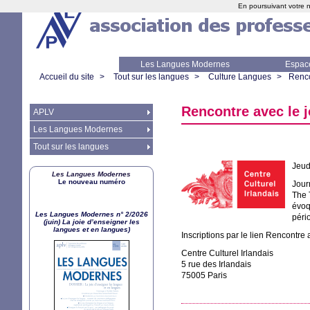
En poursuivant votre n
Les Langues Modernes
Espac
Accueil du site
>
Tout sur les langues
>
Culture Langues
>
Renco
Rencontre avec le j
APLV
Les Langues Modernes
Tout sur les langues
Jeud
Les Langues Modernes
Le nouveau numéro
Jour
The 
évoq
Les Langues Modernes n° 2/2026
péri
(juin) La joie d’enseigner les
langues et en langues)
Inscriptions par le lien Rencontre 
Centre Culturel Irlandais
5 rue des Irlandais
75005 Paris