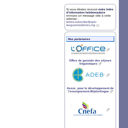
Si vous désirez recevoir
notre lettre
d’information hebdomadaire
envoyez un message vide à cette
adresse :
lettres-subscribe@aplv-
languesmodernes.org
Nos partenaires
Office de garantie des séjours
linguistiques
Assoc. pour le développement de
l’enseignement Bi/plurilingue