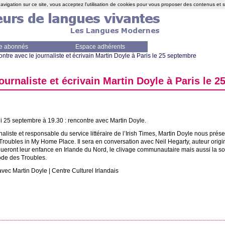
avigation sur ce site, vous acceptez l'utilisation de cookies pour vous proposer des contenus et 
e abonnés
Espace adhérents
ntre avec le journaliste et écrivain Martin Doyle à Paris le 25 septembre
ournaliste et écrivain Martin Doyle à Paris le 
i 25 septembre à 19.30 : rencontre avec Martin Doyle.
naliste et responsable du service littéraire de l’Irish Times, Martin Doyle nous prés
Troubles in My Home Place. Il sera en conversation avec Neil Hegarty, auteur origi
ueront leur enfance en Irlande du Nord, le clivage communautaire mais aussi la sol
ode des Troubles.
avec Martin Doyle | Centre Culturel Irlandais