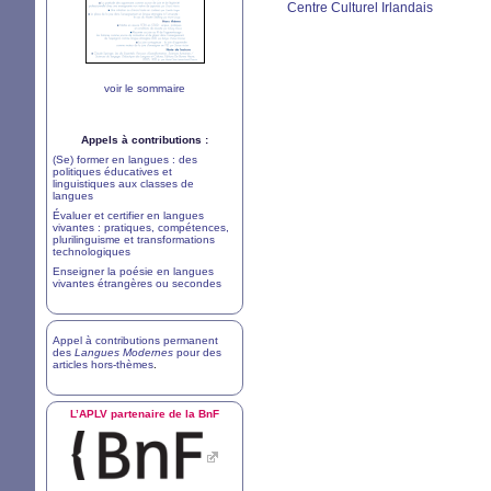
Centre Culturel Irlandais
voir le sommaire
Appels à contributions :
(Se) former en langues : des
politiques éducatives et
linguistiques aux classes de
langues
Évaluer et certifier en langues
vivantes : pratiques, compétences,
plurilinguisme et transformations
technologiques
Enseigner la poésie en langues
vivantes étrangères ou secondes
Appel à contributions permanent
des
Langues Modernes
pour des
articles hors-thèmes
.
L’
APLV
partenaire de la BnF