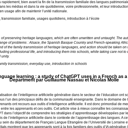
apidement, bien avant la fin de la transmission familiale des langues patrimoniales,
 les médias et dans la vie quotidienne, voire professionnelle, et leur introduction
en usage afin de maintenir l’unité nationale.
 transmission familiale, usages quotidiens, introduction à l’école
e of preserving heritage languages, which are often unwritten and untaught. The au
ll range of problems : Alsace, the Spanish Basque Country and French-speaking Afric
nd of the family transmission of heritage languages, and action should be taken on t
cluding professional life, and introducing them into schools, while taking care not 
 unity.
amily transmission, everyday use, introduction in schools
nguage learning : a study of ChatGPT uses in a French as 
Department par Guillaume Nassau et Nicolas Molle
tisation de l’intelligence artificielle générative dans le secteur de l’éducation on
nus l’un des principaux défis de la communauté enseignante. Dans le domaine de
renants ont recours aux outils d’intelligence artificielle. Il est donc primordial de 
ntre les apprenants et ces outils. Cet article vise à mieux connaître les connaissan
dans l’objectif de comprendre les stratégies d’apprentissage développées par les é
is de l’intelligence artificielle dans le contexte de l’apprentissage des langues. A ce
u sein du département de Français Langue Etrangère de l’Université de Lorraine e
tats montrent que les apprenants sont à la fois familiers des outils d’
IA
générative (