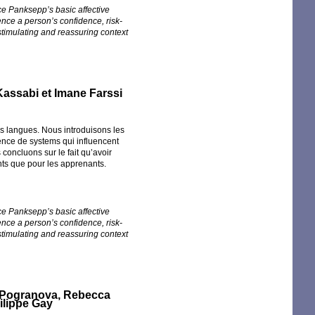
ce Panksepp’s basic affective
nce a person’s confidence, risk-
stimulating and reassuring context
Kassabi et Imane Farssi
es langues. Nous introduisons les
ence de systems qui influencent
 concluons sur le fait qu’avoir
nts que pour les apprenants.
ce Panksepp’s basic affective
nce a person’s confidence, risk-
stimulating and reassuring context
a Pogranova, Rebecca
ilippe Gay