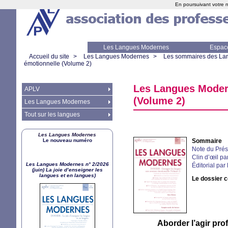
En poursuivant votre n
Les Langues Modernes
Espac
Accueil du site
>
Les Langues Modernes
>
Les sommaires des La
émotionnelle (Volume 2)
Les Langues Modern
APLV
(Volume 2)
Les Langues Modernes
Tout sur les langues
Les Langues Modernes
Le nouveau numéro
Sommaire
Note du Prés
Clin d’œil pa
Les Langues Modernes n° 2/2026
Éditorial par
(juin) La joie d’enseigner les
langues et en langues)
Le dossier 
Aborder l’agir pro