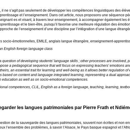
il ne s’agit pas seulement de développer les compétences linguistiques des élèv
’apprentissage et l’enseignement. Dans cet article, nous proposons une séquence p
seignant
·
es et visant, à travers leur enseignement, à accompagner également les é
rentissage et le bien-être, puisqu’il favorise une meilleure régulation des émotion
proche de l’enseignement d’une discipline par l’intégration d’une langue étrangè
s socio-émotionnelles,
EMILE
, anglais langue étrangère, enseignement-apprentis
an English foreign language class
t a question of developing students’ language skills
; other processes are involved, 
propose a pedagogical sequence that will focus on expressing teachers’ emotions and,
heirs, an essential trait for learning and well-being as it allows better regulation o
 based on content and language integrated learning, representing a dual approach 
m education as well as on socio-emotional competences.
tional competences,
CLIL
, English as a foreign language, teaching, learning, textb
garder les langues patrimoniales par Pierre Frath et Ndié
uestion de la sauvegarde des langues patrimoniales, souvent non écrites et non e
 eux l’ensemble des problèmes, à savoir l’Alsace, le Pays basque espagnol et l’Afri