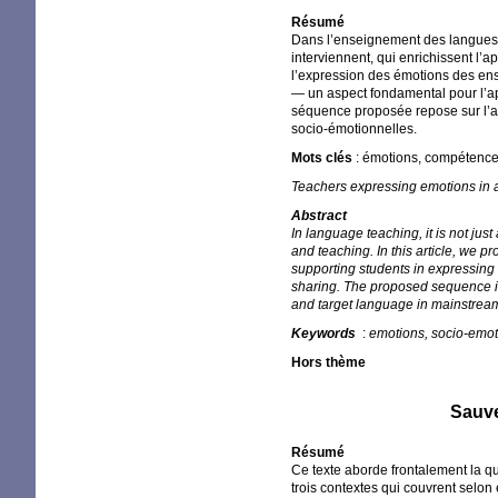
Résumé
Dans l’enseignement des langues, 
interviennent, qui enrichissent l
l’expression des émotions des en
— un aspect fondamental pour l’app
séquence proposée repose sur l’ap
socio-émotionnelles.
Mots clés
: émotions, compétence
Teachers expressing emotions in 
Abstract
In language teaching, it is not jus
and teaching. In this article, we 
supporting students in expressing t
sharing. The proposed sequence is
and target language in mainstrea
Keywords
:
emotions, socio-emo
Hors thème
Sauve
Résumé
Ce texte aborde frontalement la q
trois contextes qui couvrent selon