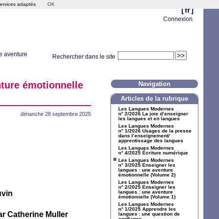
services adaptés
OK
[
fr
]
Connexion
e aventure
Rechercher dans le site
ture émotionnelle
Navigation
Articles de la rubrique
Les Langues Modernes
dimanche 28 septembre 2025
n° 2/2026 La joie d’enseigner
les langues et en langues
Les Langues Modernes
n° 1/2026 Usages de la presse
dans l’enseignement/
apprentissage des langues
Les Langues Modernes
n° 4/2025 Écriture numérique
Les Langues Modernes
n° 3/2025 Enseigner les
langues : une aventure
émotionnelle (Volume 2)
Les Langues Modernes
n° 2/2025 Enseigner les
langues : une aventure
uvin
émotionnelle (Volume 1)
Les Langues Modernes
n° 1/2025 Apprendre les
ar Catherine Muller
langues : une question de
confiance