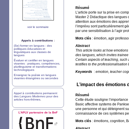
Résumé
L’article porte sur la prise en co
Master 2 Didactique des langues qu
attention aux émotions des apprena
l’imprévu sont particulièrement gé
voir le sommaire
par une sensibilisation à l’agir pro
Mots clés
: émotion, agir professo
Appels à contributions :
Abstract
(Se) former en langues : des
politiques éducatives et
This article looks at how emotions
linguistiques aux classes de
des langues, which invites trainee 
langues
Certain aspects of teaching, such 
Évaluer et certifier en langues
vivantes : pratiques, compétences,
testifies to the professionalisati
plurilinguisme et transformations
technologiques
Keywords
:
emotion, teacher cogn
Enseigner la poésie en langues
vivantes étrangères ou secondes
L’impact des émotions d
Appel à contributions permanent
Résumé
des
Langues Modernes
pour des
Cette étude souligne l’importance
articles hors-thèmes
.
Basic affective systems de Pankse
une personne et qui déteignent sur 
L’
APLV
partenaire de la BnF
connaissance de ces systèmes peut
Mots clés
: émotions, cognition, B
Abstract