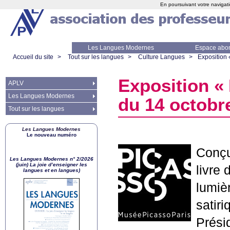
En poursuivant votre navigati
Les Langues Modernes
Espace abo
Accueil du site
>
Tout sur les langues
>
Culture Langues
>
Exposition 
Exposition «
APLV
Les Langues Modernes
du 14 octobr
Tout sur les langues
Les Langues Modernes
Le nouveau numéro
Conçu
Les Langues Modernes n° 2/2026
(juin) La joie d’enseigner les
livre 
langues et en langues)
lumiè
satiri
Prési