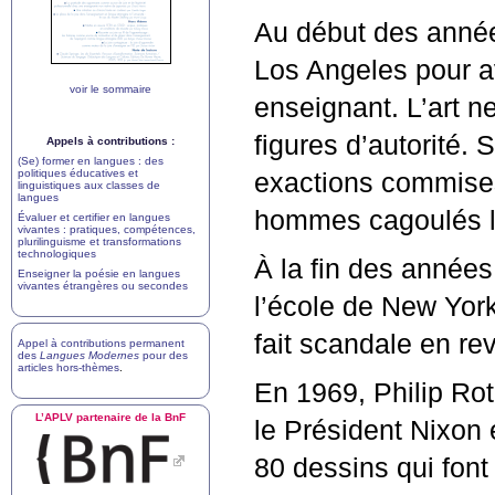
Au début des années
Los Angeles pour av
voir le sommaire
enseignant. L’art ne
figures d’autorité.
Appels à contributions :
(Se) former en langues : des
politiques éducatives et
exactions commise
linguistiques aux classes de
langues
hommes cagoulés lo
Évaluer et certifier en langues
vivantes : pratiques, compétences,
plurilinguisme et transformations
technologiques
À la fin des années
Enseigner la poésie en langues
vivantes étrangères ou secondes
l’école de New York
fait scandale en re
Appel à contributions permanent
des
Langues Modernes
pour des
articles hors-thèmes
.
En 1969, Philip Ro
L’
APLV
partenaire de la BnF
le Président Nixon 
80 dessins qui font