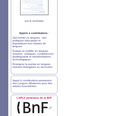
voir le sommaire
Appels à contributions :
(Se) former en langues : des
politiques éducatives et
linguistiques aux classes de
langues
Évaluer et certifier en langues
vivantes : pratiques, compétences,
plurilinguisme et transformations
technologiques
Enseigner la poésie en langues
vivantes étrangères ou secondes
Appel à contributions permanent
des
Langues Modernes
pour des
articles hors-thèmes
.
L’
APLV
partenaire de la BnF