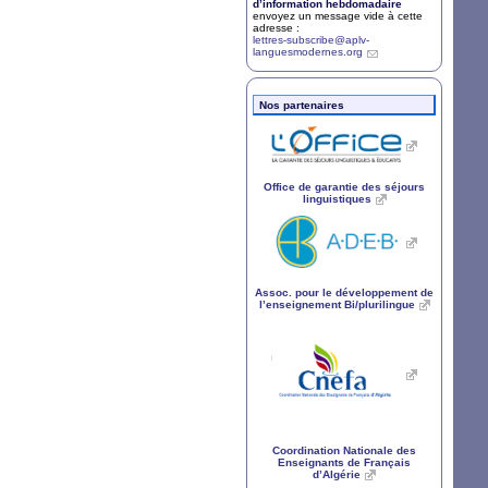
d’information hebdomadaire
envoyez un message vide à cette
adresse :
lettres-subscribe@aplv-
languesmodernes.org
Nos partenaires
Office de garantie des séjours
linguistiques
Assoc. pour le développement de
l’enseignement Bi/plurilingue
Coordination Nationale des
Enseignants de Français
d’Algérie