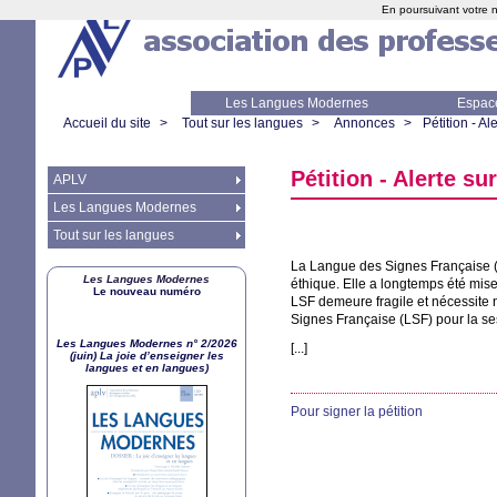
En poursuivant votre n
Les Langues Modernes
Espac
Accueil du site
>
Tout sur les langues
>
Annonces
>
Pétition - Al
Pétition - Alerte su
APLV
Les Langues Modernes
Tout sur les langues
La Langue des Signes Française 
Les Langues Modernes
éthique. Elle a longtemps été mis
Le nouveau numéro
LSF
demeure fragile et nécessite n
Signes Française (
LSF
) pour la s
Les Langues Modernes n° 2/2026
[...]
(juin) La joie d’enseigner les
langues et en langues)
Pour signer la pétition