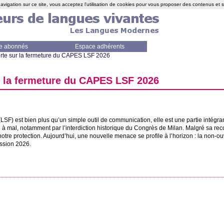
avigation sur ce site, vous acceptez l'utilisation de cookies pour vous proposer des contenus et 
e abonnés
Espace adhérents
erte sur la fermeture du
CAPES
LSF
2026
r la fermeture du
CAPES
LSF
2026
(
LSF
) est bien plus qu’un simple outil de communication, elle est une partie intégran
e à mal, notamment par l’interdiction historique du Congrès de Milan. Malgré sa re
otre protection. Aujourd’hui, une nouvelle menace se profile à l’horizon : la non-o
ession 2026.