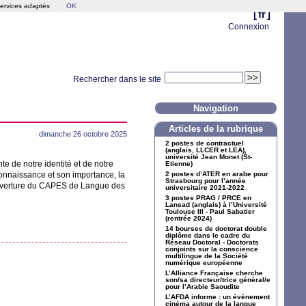
services adaptés
OK
[
fr
]
Connexion
Rechercher dans le site
Navigation
Articles de la rubrique
dimanche 26 octobre 2025
2 postes de contractuel
(anglais,
LLCER
et
LEA
),
université Jean Monet (St-
te de notre identité et de notre
Etienne)
connaissance et son importance, la
2 postes d’
ATER
en arabe pour
Strasbourg pour l’année
uverture du
CAPES
de Langue des
universitaire 2021-2022
3 postes
PRAG
/
PRCE
en
Lansad (anglais) à l’Université
Toulouse
III
- Paul Sabatier
(rentrée 2024)
14 bourses de doctorat double
diplôme dans le cadre du
Réseau Doctoral - Doctorats
conjoints sur la conscience
multilingue de la Société
numérique européenne
L’Alliance Française cherche
son/sa directeur/trice général/e
pour l’Arabie Saoudite
L’
AFDA
informe : un évènement
cinéma autour de la langue