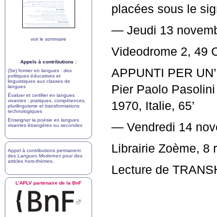
placées sous le sig
— Jeudi 13 novemb
voir le sommaire
Videodrome 2, 49 C
Appels à contributions :
APPUNTI
PER
UN
’
(Se) former en langues : des
politiques éducatives et
linguistiques aux classes de
Pier Paolo Pasolini
langues
Évaluer et certifier en langues
vivantes : pratiques, compétences,
1970, Italie, 65’
plurilinguisme et transformations
technologiques
Enseigner la poésie en langues
— Vendredi 14 nov
vivantes étrangères ou secondes
Librairie Zoème, 8 
Appel à contributions permanent
des
Langues Modernes
pour des
articles hors-thèmes
.
Lecture de
TRANS
L’
APLV
partenaire de la BnF