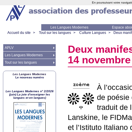
En poursuivant votre navigati
Les Langues Modernes
Espace abo
Accueil du site
>
Tout sur les langues
>
Culture Langues
>
Deux manife
Deux manifest
APLV
Les Langues Modernes
14 novembre 
Tout sur les langues
Les Langues Modernes
Le nouveau numéro
À l’occasi
Les Langues Modernes n° 2/2026
(juin) La joie d’enseigner les
de poésie 
langues et en langues)
traduit de 
Lanskine, le FIDMar
et l’Istituto Italia