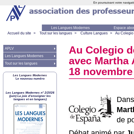
En poursuivant votre navigati
Les Langues Modernes
Espace abo
Accueil du site
>
Tout sur les langues
>
Culture Langues
>
Au Colegio
Au Colegio d
APLV
Les Langues Modernes
avec Martha 
Tout sur les langues
18 novembre
Les Langues Modernes
Le nouveau numéro
Les Langues Modernes n° 2/2026
(juin) La joie d’enseigner les
Dans 
langues et en langues)
Mart
de 
Débat animé par
J