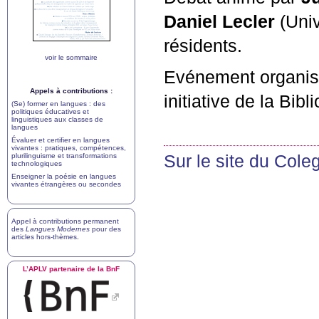
Daniel Lecler
(Univ
résidents.
voir le sommaire
Evénement organisé
Appels à contributions :
initiative de la Bib
(Se) former en langues : des
politiques éducatives et
linguistiques aux classes de
langues
Évaluer et certifier en langues
vivantes : pratiques, compétences,
plurilinguisme et transformations
Sur le site du Col
technologiques
Enseigner la poésie en langues
vivantes étrangères ou secondes
Appel à contributions permanent
des
Langues Modernes
pour des
articles hors-thèmes
.
L’
APLV
partenaire de la BnF