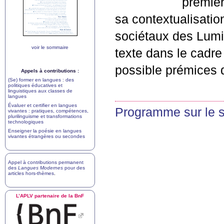
premier
sa contextualisatio
sociétaux des Lumi
voir le sommaire
texte dans le cadre 
possible prémices d
Appels à contributions :
(Se) former en langues : des
politiques éducatives et
linguistiques aux classes de
langues
Évaluer et certifier en langues
Programme sur le s
vivantes : pratiques, compétences,
plurilinguisme et transformations
technologiques
Enseigner la poésie en langues
vivantes étrangères ou secondes
Appel à contributions permanent
des
Langues Modernes
pour des
articles hors-thèmes
.
L’
APLV
partenaire de la BnF