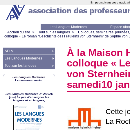
En poursuivant votre navigati
Les Langues Modernes
Espace abo
Accueil du site
>
Tout sur les langues
>
Colloques, séminaires, journées,
colloque «
Le roman “Geschichte des Fräuleins von Sternheim” de Sophie von
À la Maison H
APLV
Les Langues Modernes
colloque «
Le
Tout sur les langues
von Sternhei
Les Langues Modernes
Le nouveau numéro
samedi10 jan
Les Langues Modernes n° 2/2026
(juin) La joie d’enseigner les
langues et en langues)
Cette j
La Roc