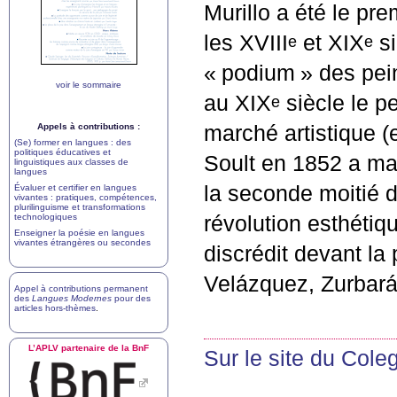
Murillo a été le pr
les
XVIII
et
XIX
si
e
e
«
podium
» des pei
voir le sommaire
au
XIX
siècle le pe
e
Appels à contributions :
marché artistique (
(Se) former en langues : des
politiques éducatives et
Soult en 1852 a mar
linguistiques aux classes de
langues
la seconde moitié 
Évaluer et certifier en langues
vivantes : pratiques, compétences,
plurilinguisme et transformations
technologiques
révolution esthétiqu
Enseigner la poésie en langues
vivantes étrangères ou secondes
discrédit devant la
Velázquez, Zurbará
Appel à contributions permanent
des
Langues Modernes
pour des
articles hors-thèmes
.
L’
APLV
partenaire de la BnF
Sur le site du Col