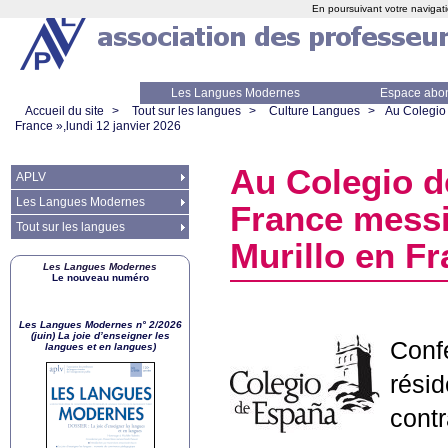
En poursuivant votre navigati
Les Langues Modernes
Espace abo
Accueil du site
>
Tout sur les langues
>
Culture Langues
>
Au Colegio
France
»,lundi 12 janvier 2026
Au Colegio d
APLV
Les Langues Modernes
France mess
Tout sur les langues
Murillo en F
Les Langues Modernes
Le nouveau numéro
Les Langues Modernes n° 2/2026
(juin) La joie d’enseigner les
Conf
langues et en langues)
résid
cont