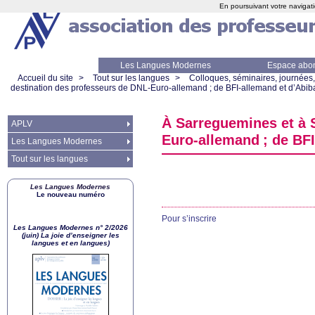
En poursuivant votre navigati
Les Langues Modernes
Espace abo
Accueil du site
>
Tout sur les langues
>
Colloques, séminaires, journées,
destination des professeurs de
DNL
-Euro-allemand
; de
BFI
-allemand et d’Abib
À Sarreguemines et à 
APLV
Euro-allemand
; de
BFI
Les Langues Modernes
Tout sur les langues
Les Langues Modernes
Le nouveau numéro
Pour s’inscrire
Les Langues Modernes n° 2/2026
(juin) La joie d’enseigner les
langues et en langues)