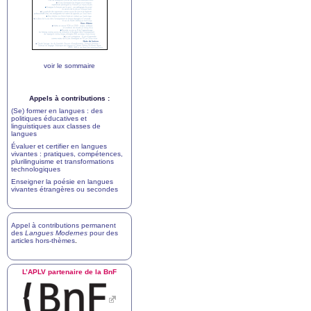
voir le sommaire
Appels à contributions :
(Se) former en langues : des
politiques éducatives et
linguistiques aux classes de
langues
Évaluer et certifier en langues
vivantes : pratiques, compétences,
plurilinguisme et transformations
technologiques
Enseigner la poésie en langues
vivantes étrangères ou secondes
Appel à contributions permanent
des
Langues Modernes
pour des
articles hors-thèmes
.
L’
APLV
partenaire de la BnF