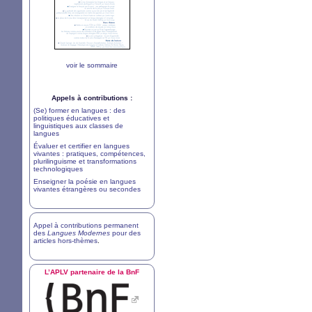
voir le sommaire
Appels à contributions :
(Se) former en langues : des
politiques éducatives et
linguistiques aux classes de
langues
Évaluer et certifier en langues
vivantes : pratiques, compétences,
plurilinguisme et transformations
technologiques
Enseigner la poésie en langues
vivantes étrangères ou secondes
Appel à contributions permanent
des
Langues Modernes
pour des
articles hors-thèmes
.
L’
APLV
partenaire de la BnF