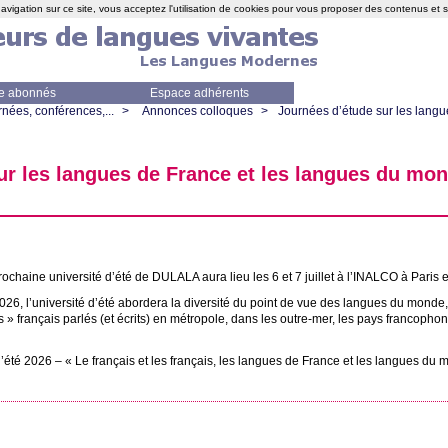
avigation sur ce site, vous acceptez l'utilisation de cookies pour vous proposer des contenus et 
e abonnés
Espace adhérents
nées, conférences,...
>
Annonces colloques
>
Journées d’étude sur les langu
r les langues de France et les langues du mon
rochaine université d’été de
DULALA
aura lieu les 6 et 7 juillet à l’
INALCO
à Paris e
026, l’université d’été abordera la diversité du point de vue des langues du monde,
s
» français parlés (et écrits) en métropole, dans les outre-mer, les pays francopho
d’été 2026 – «
Le français et les français, les langues de France et les langues d