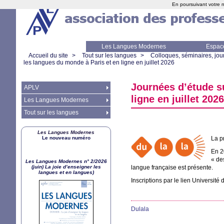
En poursuivant votre n
Les Langues Modernes
Espac
Accueil du site
>
Tout sur les langues
>
Colloques, séminaires, jour
les langues du monde à Paris et en ligne en juillet 2026
Journées d’étude su
APLV
ligne en juillet 2026
Les Langues Modernes
Tout sur les langues
Les Langues Modernes
Le nouveau numéro
La p
En 2
«
de
Les Langues Modernes n° 2/2026
(juin) La joie d’enseigner les
langue française est présente.
langues et en langues)
Inscriptions par le lien Université 
Dulala