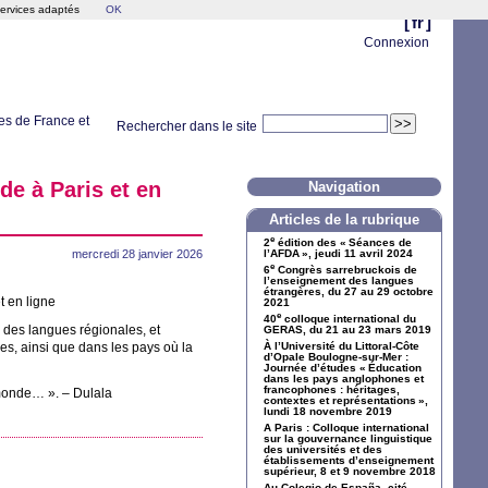
services adaptés
OK
[
fr
]
Connexion
es de France et
Rechercher dans le site
de à Paris et en
Navigation
Articles de la rubrique
e
2
édition des «
Séances de
mercredi 28 janvier 2026
l’
AFDA
», jeudi 11 avril 2024
e
6
Congrès sarrebruckois de
l’enseignement des langues
étrangères, du 27 au 29 octobre
t en ligne
2021
e
40
colloque international du
 des langues régionales, et
GERAS
, du 21 au 23 mars 2019
nes, ainsi que dans les pays où la
À l’Université du Littoral-Côte
d’Opale Boulogne-sur-Mer :
Journée d’études «
Éducation
dans les pays anglophones et
francophones : héritages,
u monde…
». – Dulala
contextes et représentations
»,
lundi 18 novembre 2019
A Paris : Colloque international
sur la gouvernance linguistique
des universités et des
établissements d’enseignement
supérieur, 8 et 9 novembre 2018
Au Colegio de España, cité