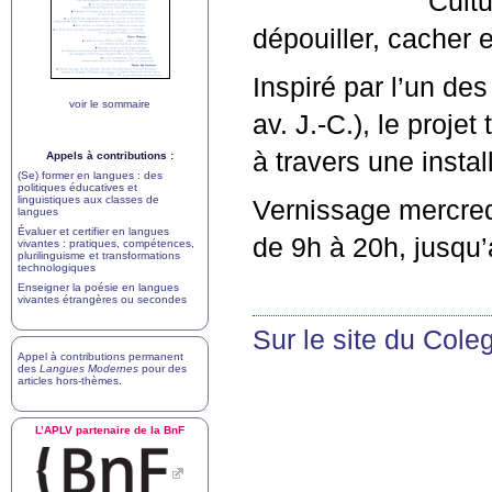
Cultu
dépouiller, cacher e
Inspiré par l’un de
voir le sommaire
av. J.-C.), le proje
à travers une insta
Appels à contributions :
(Se) former en langues : des
politiques éducatives et
linguistiques aux classes de
Vernissage mercredi
langues
Évaluer et certifier en langues
de 9h à 20h, jusqu
vivantes : pratiques, compétences,
plurilinguisme et transformations
technologiques
Enseigner la poésie en langues
vivantes étrangères ou secondes
Sur le site du Col
Appel à contributions permanent
des
Langues Modernes
pour des
articles hors-thèmes
.
L’
APLV
partenaire de la BnF