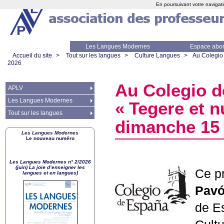
En poursuivant votre navigati
Les Langues Modernes
Espace abo
Accueil du site
>
Tout sur les langues
>
Culture Langues
>
Au Colegio 
2026
Au Colegio d
APLV
Les Langues Modernes
«
Tegere et n
Tout sur les langues
dimanche 15
Les Langues Modernes
Le nouveau numéro
Les Langues Modernes n° 2/2026
(juin) La joie d’enseigner les
Ce pr
langues et en langues)
Pavó
de E