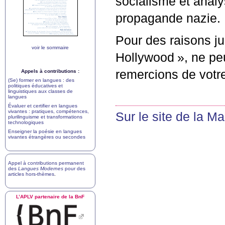
socialisme et analy
propagande nazie.
Pour des raisons jur
voir le sommaire
Hollywood
», ne pe
remercions de votr
Appels à contributions :
(Se) former en langues : des
politiques éducatives et
linguistiques aux classes de
langues
Évaluer et certifier en langues
vivantes : pratiques, compétences,
Sur le site de la M
plurilinguisme et transformations
technologiques
Enseigner la poésie en langues
vivantes étrangères ou secondes
Appel à contributions permanent
des
Langues Modernes
pour des
articles hors-thèmes
.
L’
APLV
partenaire de la BnF