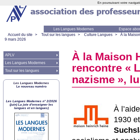
En poursuivant votre navigati
Les Langues Modernes
Espace abo
Accueil du site
>
Tout sur les langues
>
Culture Langues
>
À la Maison
9 mars 2026
À la Maison H
APLV
Les Langues Modernes
rencontre «
L
Tout sur les langues
nazisme
», l
Les Langues Modernes
Le nouveau numéro
Les Langues Modernes n° 2/2026
(juin) La joie d’enseigner les
À l’aid
langues et en langues)
1930 et
Suchsl