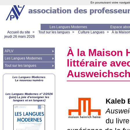
En poursuivant votre navigati
Les Langues Modernes
Espace abo
Accueil du site
>
Tout sur les langues
>
Culture Langues
>
À la Maison
jeudi 26 mars 2026
À la Maison H
APLV
Les Langues Modernes
littéraire av
Tout sur les langues
Ausweichsch
Les Langues Modernes
Le nouveau numéro
Les Langues Modernes n° 2/2026
(juin) La joie d’enseigner les
Kaleb
langues et en langues)
Auswei
du livr