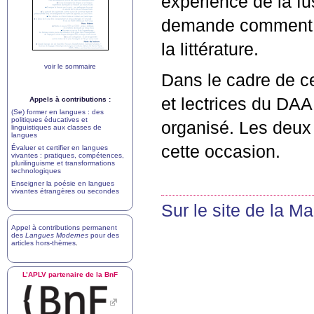
expérience de la fu
demande comment ce
la littérature.
voir le sommaire
Dans le cadre de c
et lectrices du
DAA
Appels à contributions :
(Se) former en langues : des
politiques éducatives et
organisé. Les deux
linguistiques aux classes de
langues
cette occasion.
Évaluer et certifier en langues
vivantes : pratiques, compétences,
plurilinguisme et transformations
technologiques
Enseigner la poésie en langues
vivantes étrangères ou secondes
Sur le site de la M
Appel à contributions permanent
des
Langues Modernes
pour des
articles hors-thèmes
.
L’
APLV
partenaire de la BnF