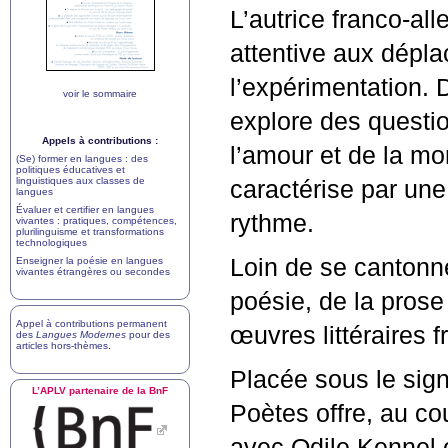
L’autrice franco-al
attentive aux dépl
l’expérimentation. 
voir le sommaire
explore des questio
Appels à contributions :
l’amour et de la mor
(Se) former en langues : des
politiques éducatives et
linguistiques aux classes de
caractérise par une
langues
Évaluer et certifier en langues
rythme.
vivantes : pratiques, compétences,
plurilinguisme et transformations
technologiques
Loin de se cantonne
Enseigner la poésie en langues
vivantes étrangères ou secondes
poésie, de la prose
Appel à contributions permanent
œuvres littéraires 
des
Langues Modernes
pour des
articles hors-thèmes
.
Placée sous le sign
L’
APLV
partenaire de la BnF
Poètes offre, au cou
avec Odile Kennel 