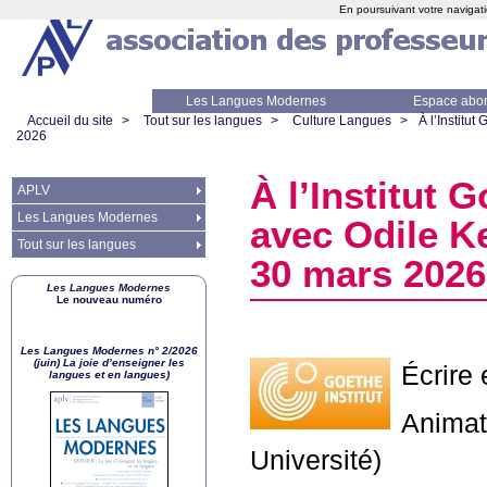
En poursuivant votre navigati
Les Langues Modernes
Espace abo
Accueil du site
>
Tout sur les langues
>
Culture Langues
>
À l’Institut
2026
À l’Institut G
APLV
Les Langues Modernes
avec Odile Ke
Tout sur les langues
30 mars 2026
Les Langues Modernes
Le nouveau numéro
Les Langues Modernes n° 2/2026
(juin) La joie d’enseigner les
Écrire 
langues et en langues)
Animati
Université)