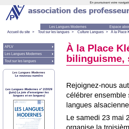
En poursuivant votre navigati
Les Langues Modernes
Espace abo
Accueil du site
>
Tout sur les langues
>
Culture Langues
>
À la Place 
À la Place Kl
APLV
Les Langues Modernes
bilinguisme,
Tout sur les langues
Les Langues Modernes
Le nouveau numéro
Rejoignez-nous aut
Les Langues Modernes n° 2/2026
(juin) La joie d’enseigner les
célébrer ensemble s
langues et en langues)
langues alsacienne
Le samedi 23 mai 2
organise la troisiè