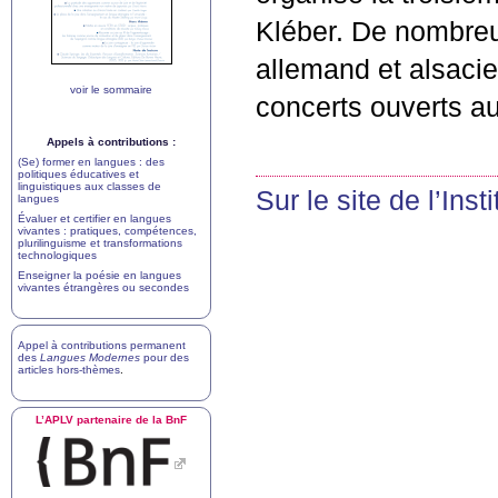
Kléber. De nombreus
allemand et alsacie
voir le sommaire
concerts ouverts au 
Appels à contributions :
(Se) former en langues : des
politiques éducatives et
linguistiques aux classes de
Sur le site de l’Inst
langues
Évaluer et certifier en langues
vivantes : pratiques, compétences,
plurilinguisme et transformations
technologiques
Enseigner la poésie en langues
vivantes étrangères ou secondes
Appel à contributions permanent
des
Langues Modernes
pour des
articles hors-thèmes
.
L’
APLV
partenaire de la BnF