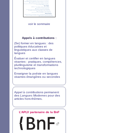
voir le sommaire
Appels à contributions :
(Se) former en langues : des
politiques éducatives et
linguistiques aux classes de
langues
Évaluer et certifier en langues
vivantes : pratiques, compétences,
plurilinguisme et transformations
technologiques
Enseigner la poésie en langues
vivantes étrangères ou secondes
Appel à contributions permanent
des
Langues Modernes
pour des
articles hors-thèmes
.
L’
APLV
partenaire de la BnF