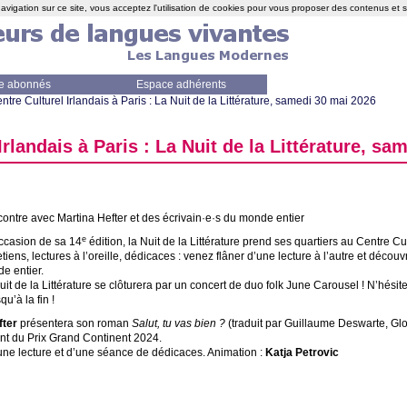
avigation sur ce site, vous acceptez l'utilisation de cookies pour vous proposer des contenus et 
e abonnés
Espace adhérents
ntre Culturel Irlandais à Paris : La Nuit de la Littérature, samedi 30 mai 2026
Irlandais à Paris : La Nuit de la Littérature, sa
ontre avec Martina Hefter et des écrivain
·
e
·
s du monde entier
e
occasion de sa 14
édition, la Nuit de la Littérature prend ses quartiers au Centre Cul
tiens, lectures à l’oreille, dédicaces : venez flâner d’une lecture à l’autre et découv
e entier.
uit de la Littérature se clôturera par un concert de duo folk June Carousel
! N’hési
qu’à la fin
!
fter
présentera son roman
Salut, tu vas bien
?
(traduit par Guillaume Deswarte, Glo
nt du Prix Grand Continent 2024.
une lecture et d’une séance de dédicaces. Animation :
Katja Petrovic