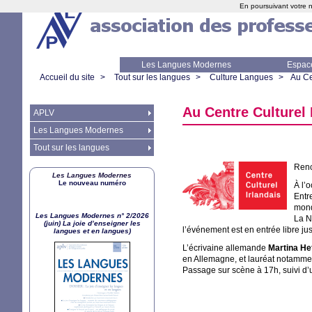
En poursuivant votre n
Les Langues Modernes
Espac
Accueil du site
>
Tout sur les langues
>
Culture Langues
>
Au Ce
Au Centre Culturel 
APLV
Les Langues Modernes
Tout sur les langues
Renc
Les Langues Modernes
Le nouveau numéro
À l’
Entre
mond
Les Langues Modernes n° 2/2026
La N
(juin) La joie d’enseigner les
l’événement est en entrée libre jus
langues et en langues)
L’écrivaine allemande
Martina He
en Allemagne, et lauréat notamme
Passage sur scène à 17h, suivi d’