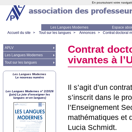
En poursuivant votre navigati
Les Langues Modernes
Espace abo
Accueil du site
>
Tout sur les langues
>
Annonces
>
Contrat doctoral 
Contrat doct
APLV
Les Langues Modernes
vivantes à l
Tout sur les langues
Les Langues Modernes
Le nouveau numéro
Il s’agit d’un cont
Les Langues Modernes n° 2/2026
(juin) La joie d’enseigner les
s’inscrit dans le pr
langues et en langues)
l’Enseignement Sec
mathématiques et de
Lucia Schmidt.