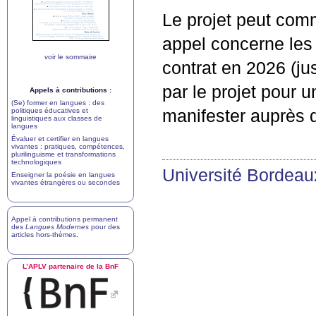
Le projet peut com
appel concerne les
voir le sommaire
contrat en 2026 (ju
par le projet pour 
Appels à contributions :
(Se) former en langues : des
politiques éducatives et
manifester auprès
linguistiques aux classes de
langues
Évaluer et certifier en langues
vivantes : pratiques, compétences,
plurilinguisme et transformations
technologiques
Université Bordea
Enseigner la poésie en langues
vivantes étrangères ou secondes
Appel à contributions permanent
des
Langues Modernes
pour des
articles hors-thèmes
.
L’
APLV
partenaire de la BnF