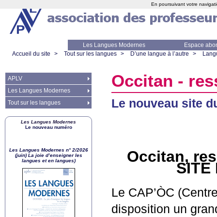
En poursuivant votre navigati
Les Langues Modernes
Espace abo
Accueil du site
>
Tout sur les langues
>
D’une langue à l’autre
>
Lang
Occitan - re
APLV
Les Langues Modernes
Le nouveau site 
Tout sur les langues
Les Langues Modernes
Le nouveau numéro
Les Langues Modernes n° 2/2026
Occitan, r
(juin) La joie d’enseigner les
langues et en langues)
SITE
Le
CAP
’ÒC (Centr
disposition un gra