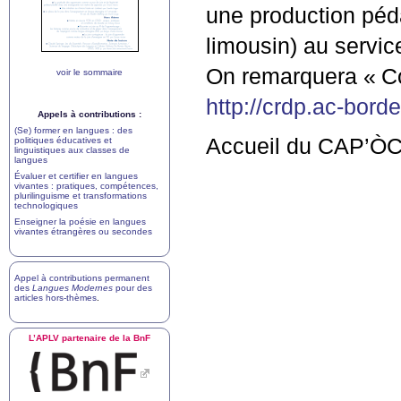
une production péd
limousin) au servic
On remarquera «
C
voir le sommaire
http://crdp.ac-bord
Appels à contributions :
(Se) former en langues : des
Accueil du
CAP
’ÒC
politiques éducatives et
linguistiques aux classes de
langues
Évaluer et certifier en langues
vivantes : pratiques, compétences,
plurilinguisme et transformations
technologiques
Enseigner la poésie en langues
vivantes étrangères ou secondes
Appel à contributions permanent
des
Langues Modernes
pour des
articles hors-thèmes
.
L’
APLV
partenaire de la BnF