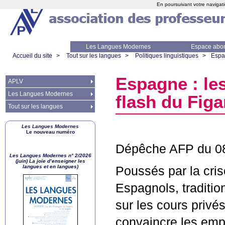
En poursuivant votre navigati
Les Langues Modernes
Espace abo
Accueil du site
>
Tout sur les langues
>
Politiques linguistiques
>
Espag
Espagne : le
APLV
Les Langues Modernes
flash du Figa
Tout sur les langues
Les Langues Modernes
Le nouveau numéro
Dépêche
AFP
du 0
Les Langues Modernes n° 2/2026
(juin) La joie d’enseigner les
langues et en langues)
Poussés par la cri
Espagnols, traditi
sur les cours privés
convaincre les emp