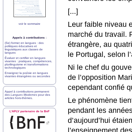
[...]
Leur faible niveau 
voir le sommaire
marché du travail. 
Appels à contributions :
étrangère, au quat
(Se) former en langues : des
politiques éducatives et
linguistiques aux classes de
le Portugal, selon 
langues
Évaluer et certifier en langues
vivantes : pratiques, compétences,
plurilinguisme et transformations
Ni le chef du gouve
technologiques
Enseigner la poésie en langues
de l’opposition Mar
vivantes étrangères ou secondes
cependant confié qu
Appel à contributions permanent
des
Langues Modernes
pour des
articles hors-thèmes
.
Le phénomène tient
pendant les années 
L’
APLV
partenaire de la BnF
d’aujourd’hui étaie
l’enseignement des 