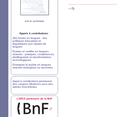
—Si
voir le sommaire
Appels à contributions :
(Se) former en langues : des
politiques éducatives et
linguistiques aux classes de
langues
Évaluer et certifier en langues
vivantes : pratiques, compétences,
plurilinguisme et transformations
technologiques
Enseigner la poésie en langues
vivantes étrangères ou secondes
Appel à contributions permanent
des
Langues Modernes
pour des
articles hors-thèmes
.
L’
APLV
partenaire de la BnF