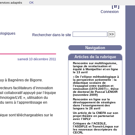
services adaptés
OK
[
fr
]
Connexion
nologiques
Rechercher dans le site
Navigation
Articles de la rubrique
samedi 10 décembre 2011
Rencontre sur multilinguisme,
langue de scolarisation et
équité à Montpellier et en ligne
le 13 avril
«
De l’ellipse méthodologique à
ruy à Bagnères de Bigorre.
la perspective actionnelle : la
didactique scolaire de
l’espagnol entre tradition et
ecteurs facilitateurs d’innovation
innovation (1970-2007)
», thèse
de doctorat de Pascal
LENOIR
il collaboratif appuyé par l’équipe
(novembre 2009)
hnologie/
LVE
», utilisation du
Rencontre en ligne sur le
 du sens à l’apprentissage en
développement de stratégies
dans l’enseignement des
langues le 26 avril
Un article de la
CNEFA
sur son
ique sont téléchargeables sur le
projet théâtre en partenariat
avec l’
APLV
Critiques de l’
ACEDLE
,
l’
ASDIFLE
et Transit-Lingua sur
les nouveaux descripteurs du
CECRL