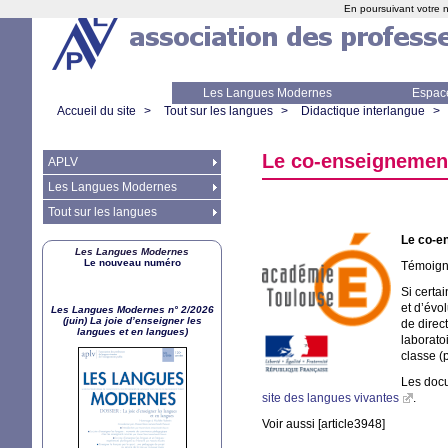
En poursuivant votre n
Les Langues Modernes
Espac
Accueil du site
>
Tout sur les langues
>
Didactique interlangue
>
Le co-enseignemen
APLV
Les Langues Modernes
Tout sur les langues
Le co-e
Les Langues Modernes
Le nouveau numéro
Témoign
Si certa
et d’évo
Les Langues Modernes n° 2/2026
(juin) La joie d’enseigner les
de direct
langues et en langues)
laborato
classe (
Les doc
site des langues vivantes
.
Voir aussi [article3948]