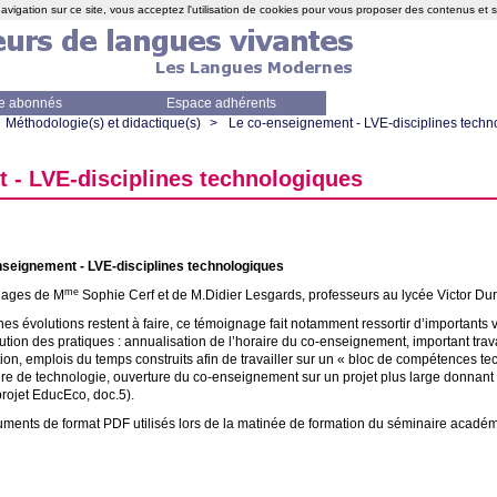
avigation sur ce site, vous acceptez l'utilisation de cookies pour vous proposer des contenus et 
e abonnés
Espace adhérents
Méthodologie(s) et didactique(s)
>
Le co-enseignement -
LVE
-disciplines tech
t -
LVE
-disciplines technologiques
nseignement -
LVE
-disciplines technologiques
me
ages de M
Sophie Cerf et de M.Didier Lesgards, professeurs au lycée Victor Du
ines évolutions restent à faire, ce témoignage fait notamment ressortir d’importants v
lution des pratiques : annualisation de l’horaire du co-enseignement, important trava
ion, emplois du temps construits afin de travailler sur un «
bloc de compétences tec
ire de technologie, ouverture du co-enseignement sur un projet plus large donnant
projet EducEco, doc.5).
uments de format
PDF
utilisés lors de la matinée de formation du séminaire académ