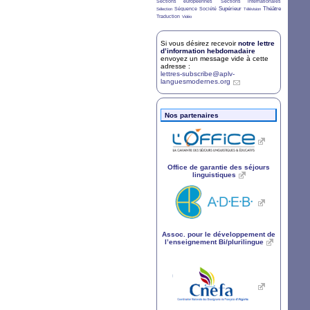
5/36
5/36
Sections européennes
Sections internationales
3/36
7/36
4/36
8/36
2/36
9/36
Supérieur
Théâtre
Séquence
Société
Sélection
Télévision
7/36
2/36
Traduction
Vidéo
Si vous désirez recevoir
notre lettre
d’information hebdomadaire
envoyez un message vide à cette
adresse :
lettres-subscribe@aplv-
languesmodernes.org
Nos partenaires
Office de garantie des séjours
linguistiques
Assoc. pour le développement de
l’enseignement Bi/plurilingue