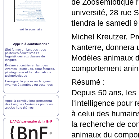
de Zoosémiotique r
université, 28 rue 
tiendra le samedi 9
voir le sommaire
Michel Kreutzer, Pr
Appels à contributions :
Nanterre, donnera 
(Se) former en langues : des
politiques éducatives et
Modèles animaux d
linguistiques aux classes de
langues
Évaluer et certifier en langues
comportement anim
vivantes : pratiques, compétences,
plurilinguisme et transformations
technologiques
Résumé :
Enseigner la poésie en langues
vivantes étrangères ou secondes
Depuis 50 ans, les 
Appel à contributions permanent
l’intelligence pou
des
Langues Modernes
pour des
articles hors-thèmes
.
à celui des humains
L’
APLV
partenaire de la BnF
la recherche de con
animaux du compor