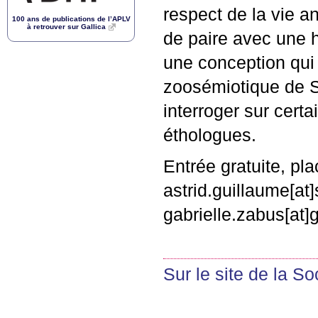
respect de la vie a
100 ans de publications de l’
APLV
à retrouver sur Gallica
de paire avec une h
une conception qui 
zoosémiotique de S
interroger sur certai
éthologues.
Entrée gratuite, pla
astrid.guillaume[at]
gabrielle.zabus[at
Sur le site de la S