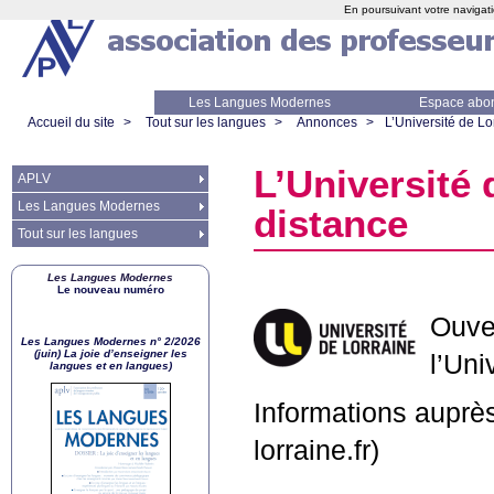
En poursuivant votre navigati
Les Langues Modernes
Espace abo
Accueil du site
>
Tout sur les langues
>
Annonces
>
L’Université de Lo
L’Université 
APLV
Les Langues Modernes
distance
Tout sur les langues
Les Langues Modernes
Le nouveau numéro
Ouve
Les Langues Modernes n° 2/2026
(juin) La joie d’enseigner les
l’Uni
langues et en langues)
Informations aupr
lorraine.fr)