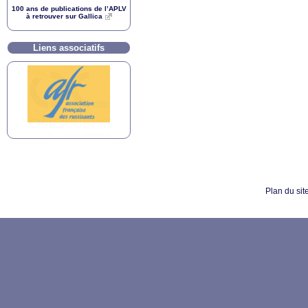
100 ans de publications de l’
APLV
à retrouver sur Gallica
Liens associatifs
Plan du sit