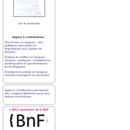
voir le sommaire
Appels à contributions :
(Se) former en langues : des
politiques éducatives et
linguistiques aux classes de
langues
Évaluer et certifier en langues
vivantes : pratiques, compétences,
plurilinguisme et transformations
technologiques
Enseigner la poésie en langues
vivantes étrangères ou secondes
Appel à contributions permanent
des
Langues Modernes
pour des
articles hors-thèmes
.
L’
APLV
partenaire de la BnF