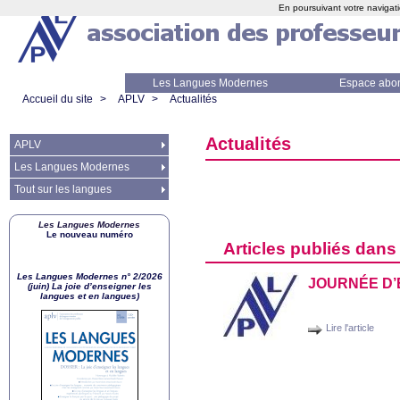
En poursuivant votre navigati
Les Langues Modernes
Espace abo
Accueil du site
>
APLV
>
Actualités
Actualités
APLV
Les Langues Modernes
Tout sur les langues
Les Langues Modernes
Le nouveau numéro
Articles publiés dans
Les Langues Modernes n° 2/2026
JOURN
ÉE D’
(juin) La joie d’enseigner les
langues et en langues)
Lire l'article