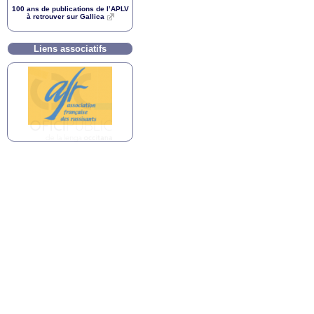
100 ans de publications de l’
APLV
à retrouver sur Gallica
Liens associatifs