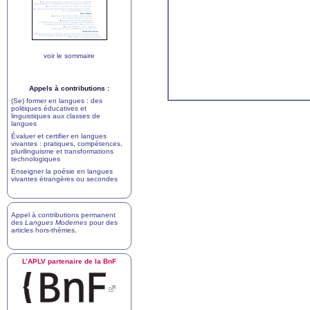
voir le sommaire
Appels à contributions :
(Se) former en langues : des
politiques éducatives et
linguistiques aux classes de
langues
Évaluer et certifier en langues
vivantes : pratiques, compétences,
plurilinguisme et transformations
technologiques
Enseigner la poésie en langues
vivantes étrangères ou secondes
Appel à contributions permanent
des
Langues Modernes
pour des
articles hors-thèmes
.
L’
APLV
partenaire de la BnF