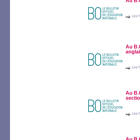
Au
B.
Lire l
Au
B.
anglai
Lire l
Au
B.
secti
Lire l
Au
B.