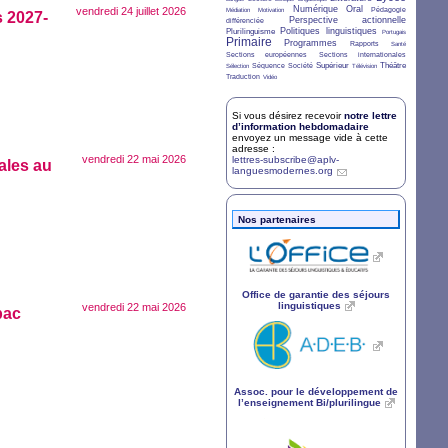
2/36
2/36
12/36
11/36
Numérique
Oral
vendredi 24 juillet 2026
Pédagogie
Médiation
Motivation
s 2027-
5/36
14/36
Perspective actionnelle
différenciée
10/36
12/36
3/36
Politiques linguistiques
Plurilinguisme
Portugais
Primaire
24/36
11/36
7/36
3/36
Programmes
Rapports
Santé
5/36
5/36
Sections européennes
Sections internationales
3/36
7/36
4/36
8/36
2/36
9/36
Supérieur
Théâtre
Séquence
Société
Sélection
Télévision
7/36
2/36
Traduction
Vidéo
Si vous désirez recevoir
notre lettre
d’information hebdomadaire
envoyez un message vide à cette
adresse :
vendredi 22 mai 2026
lettres-subscribe@aplv-
ales au
languesmodernes.org
Nos partenaires
Office de garantie des séjours
linguistiques
vendredi 22 mai 2026
bac
Assoc. pour le développement de
l’enseignement Bi/plurilingue