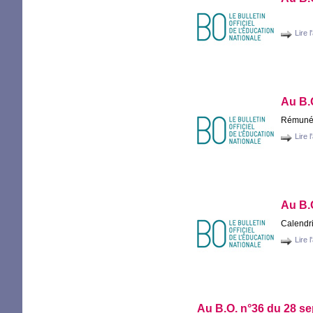
Lire l
Au
B.
Rémunér
Lire l
Au
B.
Calendr
Lire l
Au
B.O.
n°36 du 28 s