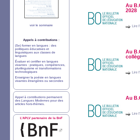
Au
B.
2028
voir le sommaire
Lire l
Appels à contributions :
(Se) former en langues : des
politiques éducatives et
Au
B.
linguistiques aux classes de
langues
collèg
Évaluer et certifier en langues
vivantes : pratiques, compétences,
plurilinguisme et transformations
technologiques
Lire l
Enseigner la poésie en langues
vivantes étrangères ou secondes
Appel à contributions permanent
Au
B.
des
Langues Modernes
pour des
articles hors-thèmes
.
Lire l
L’
APLV
partenaire de la BnF