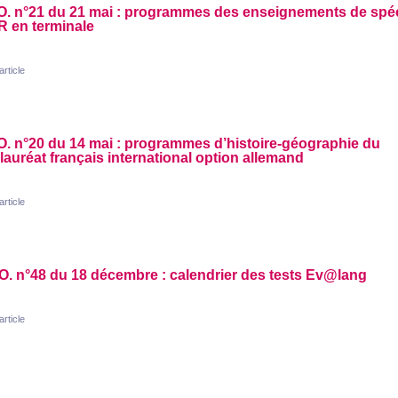
O.
n°21 du 21 mai : programmes des enseignements de spéc
R
en terminale
'article
O.
n°20 du 14 mai : programmes d’histoire-géographie du
auréat français international option allemand
'article
O.
n°48 du 18 décembre : calendrier des tests Ev@lang
'article