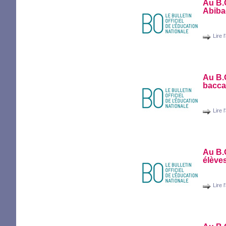
Au
B.
Abiba
Lire l
Au
B.
bacca
Lire l
Au
B.
élèves
Lire l