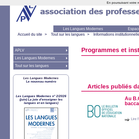
En poursuivant votre n
Les Langues Modernes
Espac
Accueil du site
>
Tout sur les langues
>
Informations institutionnell
Programmes et ins
APLV
Les Langues Modernes
Tout sur les langues
Les Langues Modernes
Le nouveau numéro
Articles publiés d
Les Langues Modernes n° 2/2026
Au
B.
(juin) La joie d’enseigner les
bacca
langues et en langues)
Lire l