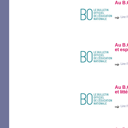
Au
B.
Lire l
Au
B.
et es
Lire l
Au
B.
et lit
Lire l