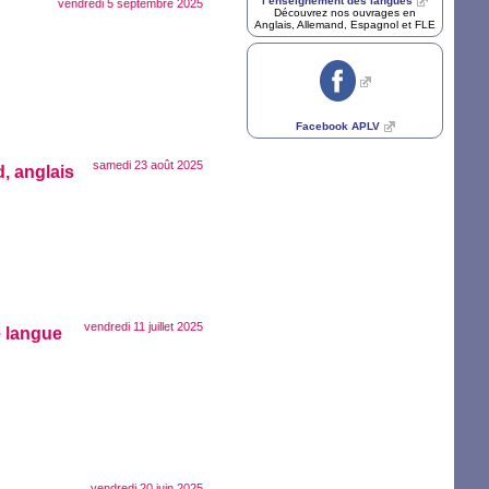
l’enseignement des langues
vendredi 5 septembre 2025
Découvrez nos ouvrages en
Anglais, Allemand, Espagnol et
FLE
Facebook
APLV
samedi 23 août 2025
d, anglais
vendredi 11 juillet 2025
e langue
vendredi 20 juin 2025