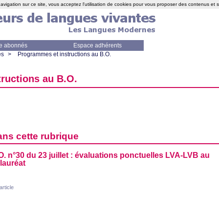
avigation sur ce site, vous acceptez l'utilisation de cookies pour vous proposer des contenus et 
e abonnés
Espace adhérents
es
>
Programmes et instructions au B.O.
tructions au
B.O.
ans cette rubrique
O.
n°30 du 23 juillet : évaluations ponctuelles
LVA
-
LVB
au
lauréat
'article