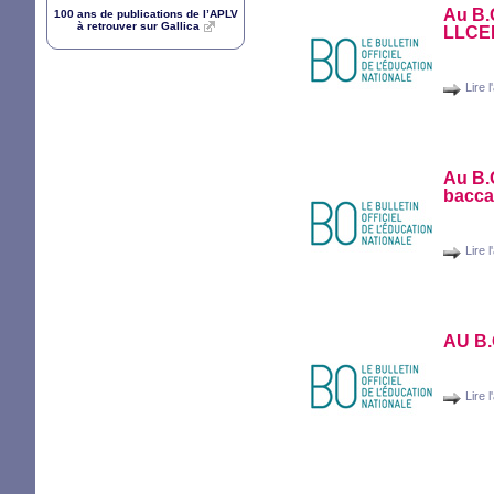
Au
B.
100 ans de publications de l’
APLV
à retrouver sur Gallica
LLCE
Lire l
Au
B.
baccal
Lire l
AU
B.
Lire l