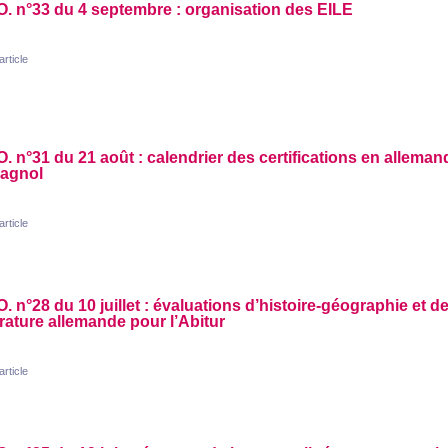
O.
n°33 du 4 septembre : organisation des
EILE
'article
O.
n°31 du 21 août : calendrier des certifications en alleman
pagnol
'article
O.
n°28 du 10 juillet : évaluations d’histoire-géographie et d
térature allemande pour l’Abitur
'article