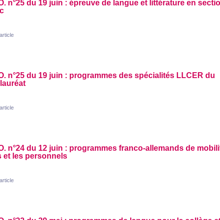
O.
n°25 du 19 juin : épreuve de langue et littérature en secti
c
'article
O.
n°25 du 19 juin : programmes des spécialités
LLCER
du
lauréat
'article
O.
n°24 du 12 juin : programmes franco-allemands de mobili
 et les personnels
'article