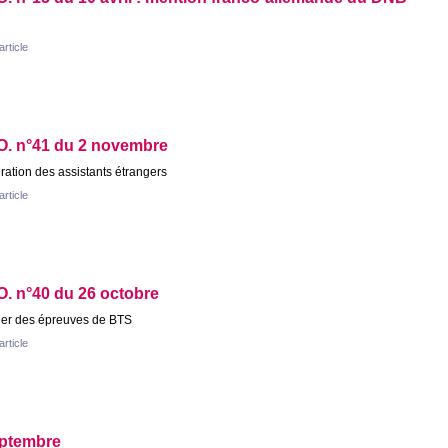
'article
O.
n°41 du 2 novembre
ation des assistants étrangers
'article
O.
n°40 du 26 octobre
ier des épreuves de
BTS
'article
eptembre