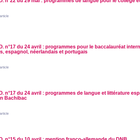
O.
n°22 du 29 mai : programmes de langue pour le collège et
'article
O.
n°17 du 24 avril : programmes pour le baccalauréat intern
s, espagnol, néerlandais et portugais
'article
O.
n°17 du 24 avril : programmes de langue et littérature es
on Bachibac
'article
O.
n°15 du 10 avril : mention franco-allemande du
DNB