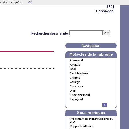
services adaptés
OK
[
fr
]
Connexion
Rechercher dans le site
Navigation
Mots-clés de la rubrique
Allemand
Anglais
BAC
Certifications
Chinois
Collège
Concours
DNB
Enseignement
Espagnol
1
2
Sous-rubriques
Programmes et instructions au
B.O.
Rapports officiels