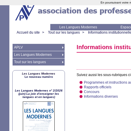
En poursuivant votre n
Les Langues Modernes
Espac
Accueil du site
>
Tout sur les langues
>
Informations institutionnell
Informations instit
APLV
Les Langues Modernes
Tout sur les langues
Les Langues Modernes
Suivez aussi les sous-rubriques c
Le nouveau numéro
Programmes et instructions 
Rapports officiels
Les Langues Modernes n° 2/2026
Concours
(juin) La joie d’enseigner les
Informations diverses
langues et en langues)