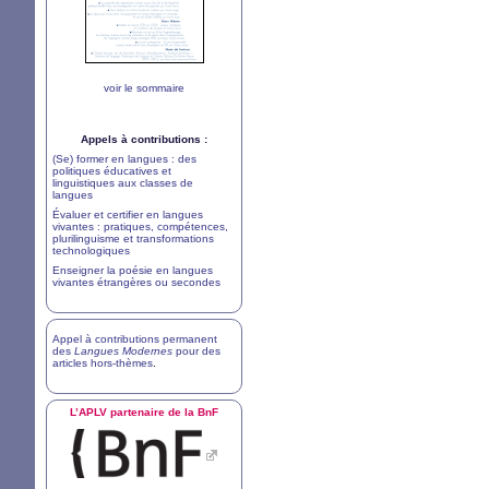
voir le sommaire
Appels à contributions :
(Se) former en langues : des
politiques éducatives et
linguistiques aux classes de
langues
Évaluer et certifier en langues
vivantes : pratiques, compétences,
plurilinguisme et transformations
technologiques
Enseigner la poésie en langues
vivantes étrangères ou secondes
Appel à contributions permanent
des
Langues Modernes
pour des
articles hors-thèmes
.
L’
APLV
partenaire de la BnF