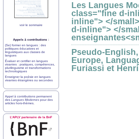
Les Langues Mod
class="fine d-in
inline"> </small
voir le sommaire
d-inline"> </sma
enseignantes<sma
Appels à contributions :
(Se) former en langues : des
politiques éducatives et
Pseudo-English, 
linguistiques aux classes de
langues
Europe, Languag
Évaluer et certifier en langues
vivantes : pratiques, compétences,
Furiassi et Henri
plurilinguisme et transformations
technologiques
Enseigner la poésie en langues
vivantes étrangères ou secondes
Appel à contributions permanent
des
Langues Modernes
pour des
articles hors-thèmes
.
L’
APLV
partenaire de la BnF