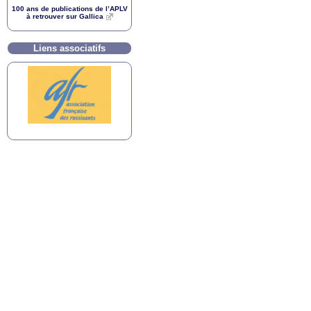
100 ans de publications de l’
APLV
à retrouver sur Gallica
Liens associatifs