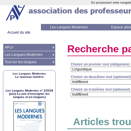
En poursuivant votre navigati
Les Langues Modernes
Espace abo
Accueil du site
Recherche pa
APLV
Les Langues Modernes
Tout sur les langues
Choisir un premier mot (obligatoire)
Les Langues Modernes
Choisir un deuxième mot (optionnel)
Le nouveau numéro
Choisir un troisième mot (optionnel)
Les Langues Modernes n° 2/2026
(juin) La joie d’enseigner les
langues et en langues)
Articles tro