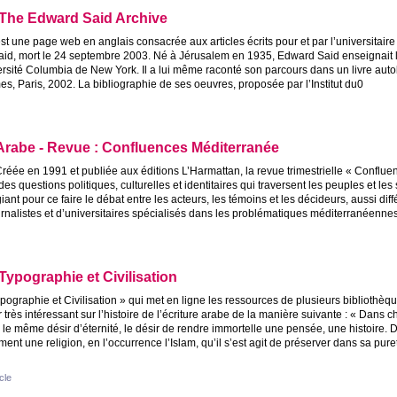
 The Edward Said Archive
st une page web en anglais consacrée aux articles écrits pour et par l’universitaire 
id, mort le 24 septembre 2003. Né à Jérusalem en 1935, Edward Said enseignait la
rsité Columbia de New York. Il a lui même raconté son parcours dans un livre auto
s, Paris, 2002. La bibliographie de ses oeuvres, proposée par l’Institut du0
Arabe - Revue : Confluences Méditerranée
réée en 1991 et publiée aux éditions L’Harmattan, la revue trimestrielle «
Conflue
des questions politiques, culturelles et identitaires qui traversent les peuples et les
égiant pour ce faire le débat entre les acteurs, les témoins et les décideurs, aussi dif
rnalistes et d’universitaires spécialisés dans les problématiques méditerranéen
Typographie et Civilisation
pographie et Civilisation
» qui met en ligne les ressources de plusieurs bibliothèque
 très intéressant sur l’histoire de l’écriture arabe de la manière suivante : «
Dans ch
 le même désir d’éternité, le désir de rendre immortelle une pensée, une histoire. D
ment une religion, en l’occurrence l’Islam, qu’il s’est agit de préserver dans sa puret
icle