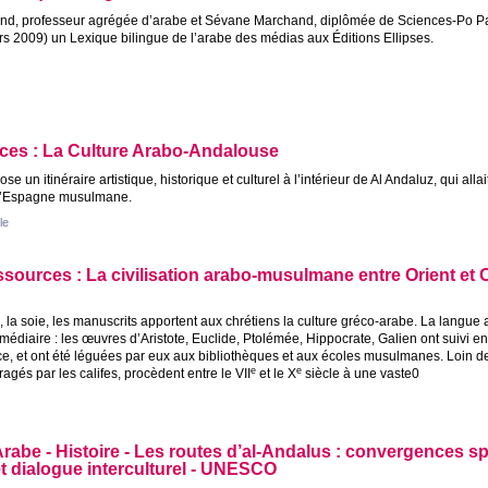
nd, professeur agrégée d’arabe et Sévane Marchand, diplômée de Sciences-Po Pa
rs 2009) un Lexique bilingue de l’arabe des médias aux Éditions Ellipses.
ces : La Culture Arabo-Andalouse
se un itinéraire artistique, historique et culturel à l’intérieur de Al Andaluz, qui allai
l’Espagne musulmane.
cle
sources : La civilisation arabo-musulmane entre Orient et 
, la soie, les manuscrits apportent aux chrétiens la culture gréco-arabe. La langue 
rmédiaire : les œuvres d’Aristote, Euclide, Ptolémée, Hippocrate, Galien ont suivi en
ce, et ont été léguées par eux aux bibliothèques et aux écoles musulmanes. Loin de 
e
e
ragés par les califes, procèdent entre le
VII
et le X
siècle à une vaste0
rabe - Histoire - Les routes d’al-Andalus : convergences spi
t dialogue interculturel -
UNESCO