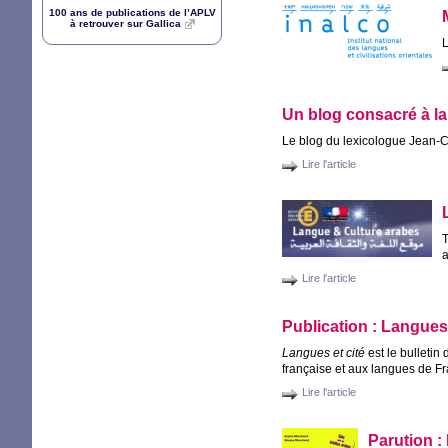
100 ans de publications de l’
APLV
à retrouver sur Gallica
L
Un blog consacré à la 
Le blog du lexicologue Jean-C
Lire l'article
T
a
Lire l'article
Publication : Langues 
Langues et cité
est le bulletin
française et aux langues de Fr
Lire l'article
Parution :