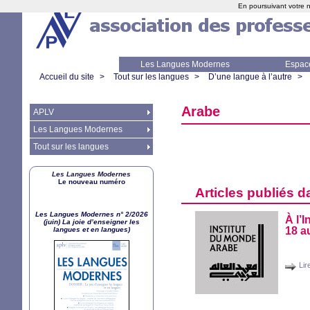
En poursuivant votre n
Les Langues Modernes
Espac
Accueil du site
>
Tout sur les langues
>
D’une langue à l’autre
>
Arabe
APLV
Les Langues Modernes
Tout sur les langues
Les Langues Modernes
Le nouveau numéro
Articles publiés d
Les Langues Modernes n° 2/2026
À l’
(juin) La joie d’enseigner les
18 a
langues et en langues)
Lire