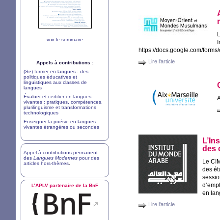
L
voir le sommaire
I
https://docs.google.com/fo
Lire l'article
Appels à contributions :
(Se) former en langues : des
politiques éducatives et
linguistiques aux classes de
langues
Évaluer et certifier en langues
A
vivantes : pratiques, compétences,
plurilinguisme et transformations
technologiques
Enseigner la poésie en langues
vivantes étrangères ou secondes
L’In
des 
Appel à contributions permanent
des
Langues Modernes
pour des
Le
CI
articles hors-thèmes
.
des ét
sessio
d’emplo
L’
APLV
partenaire de la BnF
en lan
Lire l'article