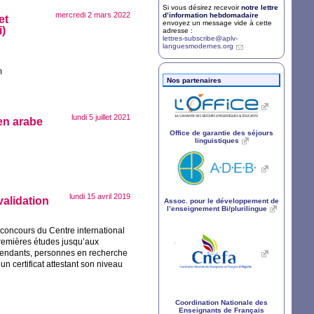
Si vous désirez recevoir
notre lettre
mercredi 2 mars 2022
d’information hebdomadaire
et
envoyez un message vide à cette
)
adresse :
lettres-subscribe@aplv-
languesmodernes.org
m
Nos partenaires
lundi 5 juillet 2021
en arabe
Office de garantie des séjours
linguistiques
lundi 15 avril 2019
 validation
Assoc. pour le développement de
l’enseignement Bi/plurilingue
e concours du Centre international
premières études jusqu’aux
dépendants, personnes en recherche
n certificat attestant son niveau
Coordination Nationale des
Enseignants de Français