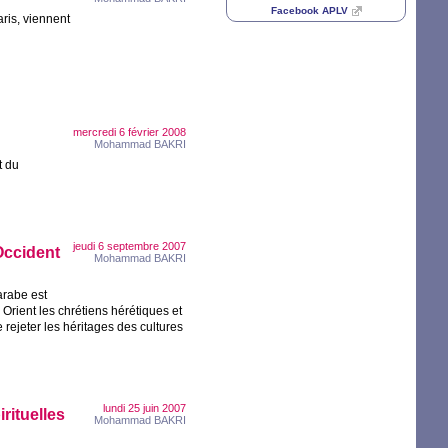
Facebook
APLV
ris, viennent
mercredi 6 février 2008
Mohammad
BAKRI
t du
jeudi 6 septembre 2007
Occident
Mohammad
BAKRI
arabe est
 Orient les chrétiens hérétiques et
rejeter les héritages des cultures
lundi 25 juin 2007
rituelles
Mohammad
BAKRI