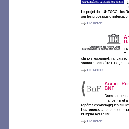
L
l
Le projet de l’
UNESCO
: les R
sur les processus d’imbrication
Lire l'article
Ar
Da
Le 
Te
chinois, espagnol, français et r
souhaite connaître l’usage de c
Lire l'article
Arabe - Re
BNF
Dans la rubriq
France
» met à 
repères chronologiques sur l
Les repères chronologiques pro
l’Empire byzantin0
Lire l'article