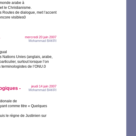
e monde arabe à
et le Christianisme.
des Routes de dialogue, met l’accent
 encore visibles0
mercredi 20 juin 2007
y
Mohammad
BAKRI
ngual
 Nations Unies (anglais, arabe,
articulier, surtout lorsque l’on
 terminologistes de l’
ONU
.0
jeudi 14 juin 2007
ogiques -
Mohammad
BAKRI
tionale de
ayant comme titre «
Quelques
is le règne de Justinien sur