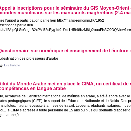
Appel à inscriptions pour le séminaire du
GIS
Moyen-Orient 
mondes musulmans sur les manuscrits maghrébins (2-4 mai
ire l’appel à participation par le lien http://majlis-remomm.fr/71952
nscriptions par le lien
rms/d/e/1FAIpQLScGligbB2xPVI52sEyg1d9UYd1H5f48bzM6tg2ouaFIs3C0OQ/viewfor
Questionnaire sur numérique et enseignement de l’écriture 
 destination des professeurs d’arabe
Lire l'article
stitut du Monde Arabe met en place le
CIMA
, un certificat de
compétences en langue arabe
MA
, acronyme de Certificat international de maîtrise en arabe, a été élaboré avec l
udes pédagogiques (
CIEP
), le support de l’Education Nationale et de Nokia. Des 
ns pilotes, il aura nécessité 2 années de travail. Lycéens, étudiants, salariés, in
i... le
CIMA
s’adresse à toute personne de 15 ans ou plus qui souhaite disposer d’u
gue arabe,0