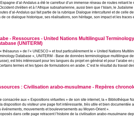
’Espagne d’al-Andalus a été le carrefour d’un immense réseau de routes reliant l
’Occident chrétien et à l’Afrique subsaharienne, aussi bien que l’Islam, le Judaïsme 
outes d’al-Andalus qui fait partie de la rubrique Dialogue interculturel et de celle 
 de ce dialogue historique, ses réalisations, son héritage, son impact et les traces
abe - Ressources - United Nations Multilingual Terminolog
tabase (
UNITERM
)
«
thésaurus
» de l’«
UNESCO
» et tout particulièrement le «
United Nations Multili
rminology Database
»,
UNITERM
- Base de données terminologique multilingue des
usse), est très intéressant pour les langues du projet en général et pour l’arabe en p
ertains termes et les types de formulations en arabe. C’est le résultat du travail des
ssources : Civilisation arabo-musulmane - Repères chronol
ue consacrée aux «
Expositions virtuelles
» de son site internet, la «
Bibliothèque Na
la disposition du visiteur une page fort intéressante, très utile et bien documentée 
es événements, mouvements et bouleversements au Moyen-Orient
».
posés dans cette page retracent l’histoire de la civilisation arabo-musulmane depu