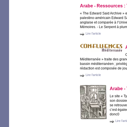
Arabe - Ressources :
«
The Edward Said Archive
» e
palestino-américain Edward Sa
anglaise et comparée à l’Unive
Mémoires. - Le Serpent à plume
Lire l'article
C
Méditerranée
» traite des gran
bassin méditerranéen
; privil
rédaction est composée de jou
Lire l'article
Arabe - 
Le site «
Ty
son dossier
se retrouve
c’est égale
donc0
Lire l'art