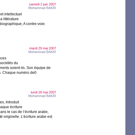
samedi 2 juin 2007
Mohammad
BAKRI
et intellectuel
 littérature
biographique, A contre-voie.
mardi 29 mai 2007
Mohammad
BAKRI
nces
 sociétés du
férents soient-ils. Son équipe de
nes. Chaque numéro de0
lundi 28 mai 2007
Mohammad
BAKRI
s, Introduit
aque écriture
ans le cas de l’écriture arabe,
é originelle. L’écriture arabe est