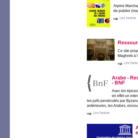
Arpine Marcha
de publier (ma
Lire l'article
Ressour
Ce site propo
Maghreb à 
Lire l'arti
Arabe - Res
-
BNF
Avec les épices
en effet un inte
les juifs persécutés par Byzan
antérieures, les Arabes, encou
Lire l'article
A
e