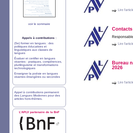
Lire l'articl
voir le sommaire
Contact
Responsables
Appels à contributions :
(Se) former en langues : des
Lire l'articl
politiques éducatives et
linguistiques aux classes de
langues
Évaluer et certifier en langues
vivantes : pratiques, compétences,
Bureau na
plurilinguisme et transformations
2026
technologiques
Enseigner la poésie en langues
vivantes étrangères ou secondes
Lire l'articl
Appel à contributions permanent
des
Langues Modernes
pour des
articles hors-thèmes
.
L’
APLV
partenaire de la BnF