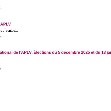
e
s
APLV
 et contacts.
e
tional de l’
APLV
. Élections du 5 décembre 2025 et du 13 ja
e