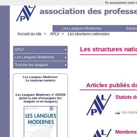
En poursuivant votre n
Les Langues Modernes
Espac
Accueil du site
>
APLV
>
Les structures nationales
Les structures nati
APLV
Les Langues Modernes
Tout sur les langues
Les Langues Modernes
Le nouveau numéro
Articles publiés d
Les Langues Modernes n° 2/2026
Statuts de
(juin) La joie d’enseigner les
langues et en langues)
Lire l'articl
Membres d