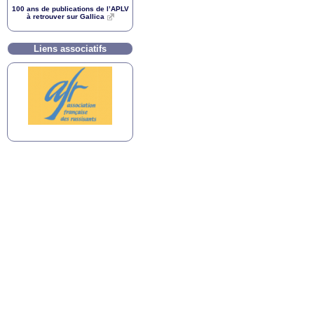
100 ans de publications de l’
APLV
à retrouver sur Gallica
Liens associatifs