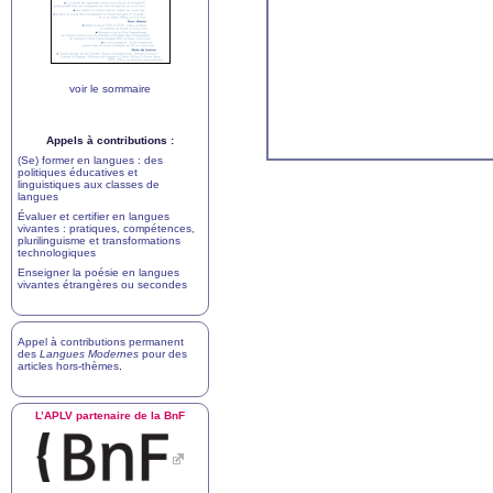
voir le sommaire
Appels à contributions :
(Se) former en langues : des
politiques éducatives et
linguistiques aux classes de
langues
Évaluer et certifier en langues
vivantes : pratiques, compétences,
plurilinguisme et transformations
technologiques
Enseigner la poésie en langues
vivantes étrangères ou secondes
Appel à contributions permanent
des
Langues Modernes
pour des
articles hors-thèmes
.
L’
APLV
partenaire de la BnF