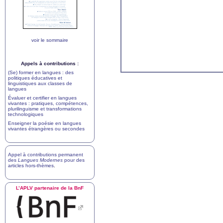
voir le sommaire
Appels à contributions :
(Se) former en langues : des
politiques éducatives et
linguistiques aux classes de
langues
Évaluer et certifier en langues
vivantes : pratiques, compétences,
plurilinguisme et transformations
technologiques
Enseigner la poésie en langues
vivantes étrangères ou secondes
Appel à contributions permanent
des
Langues Modernes
pour des
articles hors-thèmes
.
L’
APLV
partenaire de la BnF