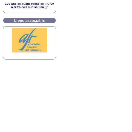
100 ans de publications de l’
APLV
à retrouver sur Gallica
Liens associatifs