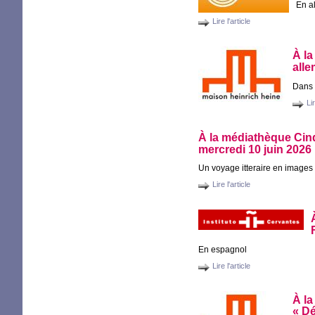
En a
Lire l'article
À la
alle
Dans 
Lir
À la médiathèque Cinq
mercredi 10 juin 2026
Un voyage itteraire en images
Lire l'article
En espagnol
Lire l'article
À la
«
Dé