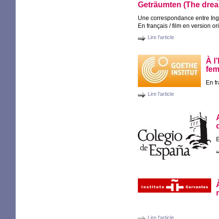
Geträumten (The dre
Une correspondance entre In
En français / film en version or
Lire l'article
À l
fem
En f
Lire l'article
Lire l'article