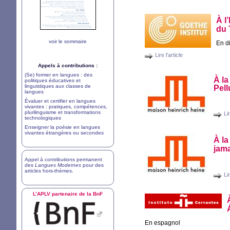
À l
du 
voir le sommaire
En d
Lire l'article
Appels à contributions :
(Se) former en langues : des
À la
politiques éducatives et
linguistiques aux classes de
Pell
langues
Évaluer et certifier en langues
vivantes : pratiques, compétences,
plurilinguisme et transformations
Lir
technologiques
Enseigner la poésie en langues
vivantes étrangères ou secondes
À la
jama
Appel à contributions permanent
des
Langues Modernes
pour des
articles hors-thèmes
.
Lir
L’
APLV
partenaire de la BnF
En espagnol