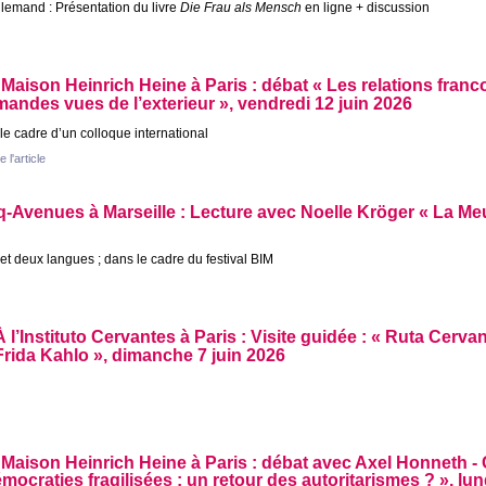
llemand : Présentation du livre
Die Frau als Mensch
en ligne + discussion
 Maison Heinrich Heine à Paris : débat «
Les relations franc
mandes vues de l’exterieur
», vendredi 12 juin 2026
le cadre d’un colloque international
e l'article
-Avenues à Marseille : Lecture avec Noelle Kröger «
La Me
 et deux langues
; dans le cadre du festival
BIM
À l’Instituto Cervantes à Paris : Visite guidée : «
Ruta Cervan
Frida Kahlo
», dimanche 7 juin 2026
 Maison Heinrich Heine à Paris : débat avec Axel Honneth -
mocraties fragilisées : un retour des autoritarismes
?
», lun