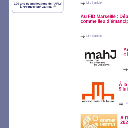
Lire l'article
100 ans de publications de l’
APLV
à retrouver sur Gallica
Au
FID
Marseille : Déb
comme lieu d’émanci
Lire l'article
Au
«
À la
9 ju
Lir
À l
202