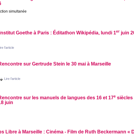
6
ction simultanée
er
’Institut Goethe à Paris : Éditathon Wikipédia, lundi 1
juin 2
ire l'article
Rencontre sur Gertrude Stein le 30 mai à Marseille
Lire l'article
e
Rencontre sur les manuels de langues des 16 et 17
siècles 
18 juin
ps Libre à Marseille : Cinéma - Film de Ruth Beckermann «
D