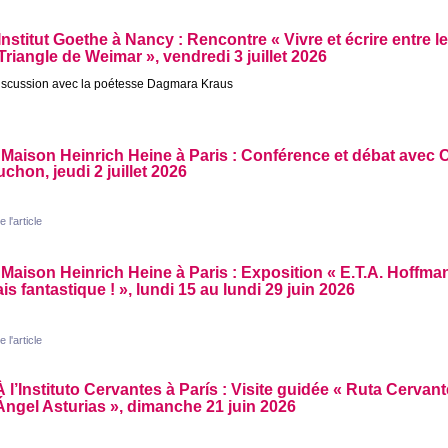
’Institut Goethe à Nancy : Rencontre «
Vivre et écrire entre 
Triangle de Weimar
», vendredi 3 juillet 2026
iscussion avec la poétesse Dagmara Kraus
 Maison Heinrich Heine à Paris : Conférence et débat avec 
uchon, jeudi 2 juillet 2026
e l'article
 Maison Heinrich Heine à Paris : Exposition «
E.T.A.
Hoffman
is fantastique
!
», lundi 15 au lundi 29 juin 2026
e l'article
À l’Instituto Cervantes à París : Visite guidée «
Ruta Cervant
Ángel Asturias
», dimanche 21 juin 2026