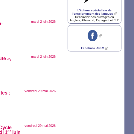
L’éditeur spécialiste de
l’enseignement des langues
Découvrez nos ouvrages en
Anglais, Allemand, Espagnol et
FLE
mardi 2 juin 2026
o-
Facebook
APLV
mardi 2 juin 2026
ute
»,
vendredi 29 mai 2026
tes :
vendredi 29 mai 2026
 Cycle
er
di 1
juin