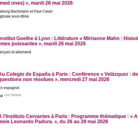
amed ones)
», mardi 26 mai 2026
geborg Bachmann et Paul Celan
iginale sous-titrée
’Institut Goethe à Lyon : Littérature «
Mirrianne Mahn : Histoi
mes puissantes
», mardi 26 mai 2026
rançais et allemand
Au Colegio de España à Paris : Conférence «
Velázquez : d
questions non résolues
», mercredi 27 mai 2026
En espagnol
Lire l'article
À l’Instituto Cervantes à Paris : Programme thématique : «
A
mois Leonardo Padura.
», du 26 au 28 mai 2026