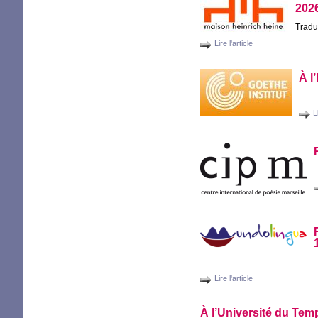
202
Tradu
Lire l'article
À l
L
Lire l'article
À l’Université du Tem