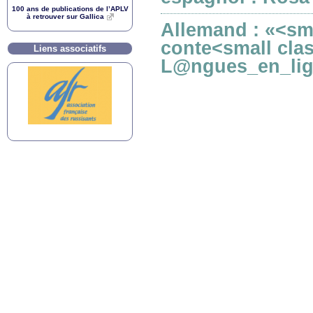
100 ans de publications de l’
APLV
à retrouver sur Gallica
Allemand : «<sma
conte<small clas
Liens associatifs
L@ngues_en_lig