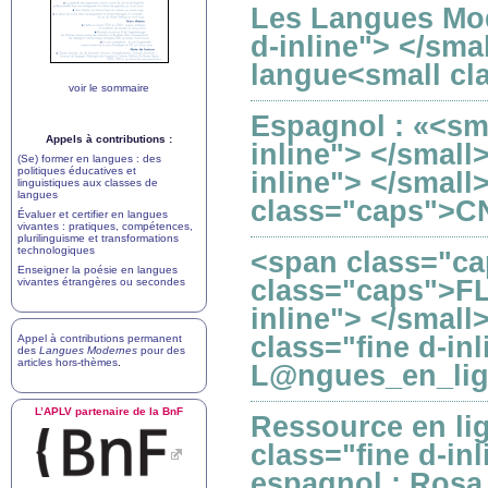
Les Langues Mod
d-inline"> </sma
langue<small cla
voir le sommaire
Espagnol : «<sma
Appels à contributions :
inline"> </small>
(Se) former en langues : des
politiques éducatives et
inline"> </smal
linguistiques aux classes de
langues
class="caps">C
Évaluer et certifier en langues
vivantes : pratiques, compétences,
plurilinguisme et transformations
technologiques
<span class="c
Enseigner la poésie en langues
class="caps">FL
vivantes étrangères ou secondes
inline"> </smal
class="fine d-in
Appel à contributions permanent
des
Langues Modernes
pour des
articles hors-thèmes
.
L@ngues_en_lig
L’
APLV
partenaire de la BnF
Ressource en li
class="fine d-in
espagnol : Rosa 