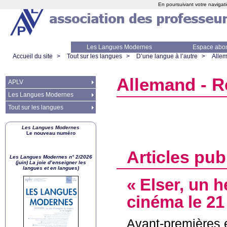
En poursuivant votre navigati
Les Langues Modernes
Espace abo
Accueil du site
>
Tout sur les langues
>
D’une langue à l’autre
>
Alle
Allemand - 
APLV
Les Langues Modernes
Tout sur les langues
Les Langues Modernes
Le nouveau numéro
Articles pub
Les Langues Modernes n° 2/2026
(juin) La joie d’enseigner les
langues et en langues)
«
Elser, un h
cinéma le 21
Avant-premières e