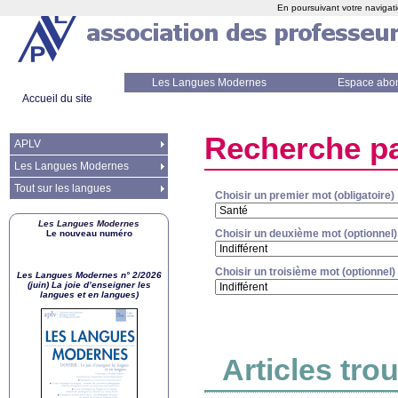
En poursuivant votre navigati
Les Langues Modernes
Espace abo
Accueil du site
Recherche pa
APLV
Les Langues Modernes
Tout sur les langues
Choisir un premier mot (obligatoire)
Les Langues Modernes
Choisir un deuxième mot (optionnel)
Le nouveau numéro
Choisir un troisième mot (optionnel)
Les Langues Modernes n° 2/2026
(juin) La joie d’enseigner les
langues et en langues)
Articles tro