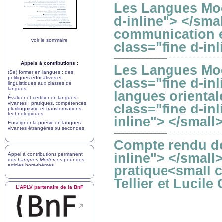
Les Langues Mod
d-inline"> </sma
communication e
voir le sommaire
class="fine d-in
Appels à contributions :
Les Langues Mod
(Se) former en langues : des
politiques éducatives et
class="fine d-in
linguistiques aux classes de
langues
langues oriental
Évaluer et certifier en langues
vivantes : pratiques, compétences,
class="fine d-in
plurilinguisme et transformations
technologiques
inline"> </small
Enseigner la poésie en langues
vivantes étrangères ou secondes
Compte rendu de 
inline"> </small>
Appel à contributions permanent
des
Langues Modernes
pour des
articles hors-thèmes
.
pratique<small c
Tellier et Lucile
L’
APLV
partenaire de la BnF