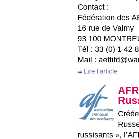
Contact :
Fédération des
A
16 rue de Valmy
93 100
MONTREU
Tél : 33 (0) 1 42 
Mail : aeftifd@wa
Lire l'article
AFR
Rus
Créée
Russ
russisants
», l’
AF