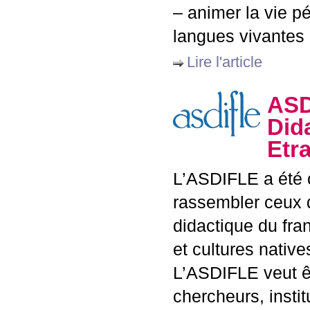
– animer la vie p
langues vivantes
Lire l'article
ASD
Did
Etr
L’
ASDIFLE
a été 
rassembler ceux q
didactique du fra
et cultures native
L’
ASDIFLE
veut ê
chercheurs, instit