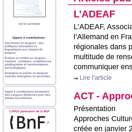
L’
ADEAF
voir le sommaire
L’
ADEAF
, Associ
l’Allemand en Fra
Appels à contributions :
(Se) former en langues : des
régionales dans p
politiques éducatives et
linguistiques aux classes de
langues
multitude de ren
Évaluer et certifier en langues
vivantes : pratiques, compétences,
plurilinguisme et transformations
communiquer ense
technologiques
Enseigner la poésie en langues
Lire l'article
vivantes étrangères ou secondes
Appel à contributions permanent
ACT
- Approc
des
Langues Modernes
pour des
articles hors-thèmes
.
Présentation
L’
APLV
partenaire de la BnF
Approches Cultures
créée en janvier 