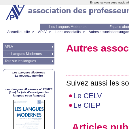
En poursuivant votre navigati
Les Langues Modernes
Espace abo
Accueil du site
>
APLV
>
Liens associatifs
>
Autres associations/orga
Autres assoc
APLV
Les Langues Modernes
Tout sur les langues
Les Langues Modernes
Le nouveau numéro
Suivez aussi les s
Les Langues Modernes n° 2/2026
(juin) La joie d’enseigner les
Le
CELV
langues et en langues)
Le
CIEP
Articles pub