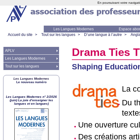
En poursuivant votre navigati
Les Langues Modernes
Espace abo
Accueil du site
>
Tout sur les langues
>
D’une langue à l’autre
>
Angla
Drama Ties 
APLV
Les Langues Modernes
Shaping Educatio
Tout sur les langues
Les Langues Modernes
Le nouveau numéro
La c
Les Langues Modernes n° 2/2026
(juin) La joie d’enseigner les
Du th
langues et en langues)
texte
Une ouverture cultu
Des créations art