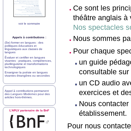
Ce sont les princi
théâtre anglais à
voir le sommaire
Nos spectacles so
Nous sommes par
Appels à contributions :
(Se) former en langues : des
politiques éducatives et
Pour chaque spect
linguistiques aux classes de
langues
Évaluer et certifier en langues
un guide pédag
vivantes : pratiques, compétences,
plurilinguisme et transformations
technologiques
consultable sur 
Enseigner la poésie en langues
vivantes étrangères ou secondes
un
CD
audio ave
exercices et de
Appel à contributions permanent
des
Langues Modernes
pour des
articles hors-thèmes
.
Nous contacter 
L’
APLV
partenaire de la BnF
établissement.
Pour nous contacte