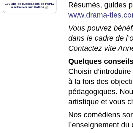
Résumés, guides pé
100 ans de publications de l’
APLV
à retrouver sur Gallica
www.drama-ties.c
Vous pouvez bénéfic
dans le cadre de l’o
Contactez vite Ann
Quelques conseils 
Choisir d’introduire
à la fois des objecti
pédagogiques. Nous
artistique et vous c
Nos comédiens sont
l’enseignement du 