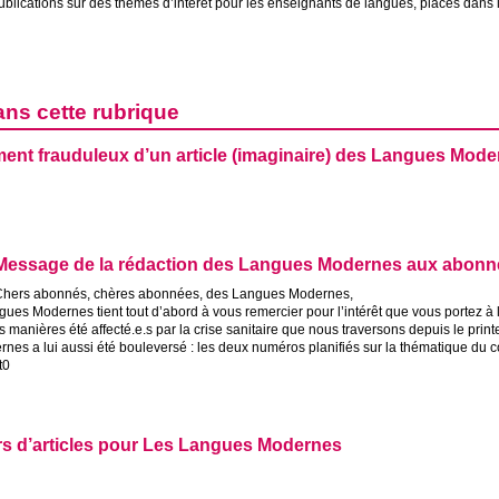
publications sur des thèmes d’intérêt pour les enseignants de langues, placés dans 
ans cette rubrique
ent frauduleux d’un article (imaginaire) des Langues Mod
Message de la rédaction des Langues Modernes aux abonn
Chers abonnés, chères abonnées, des Langues Modernes,
ues Modernes tient tout d’abord à vous remercier pour l’intérêt que vous portez à 
s manières été affecté.e.s par la crise sanitaire que nous traversons depuis le pri
es a lui aussi été bouleversé : les deux numéros planifiés sur la thématique du c
t0
s d’articles pour Les Langues Modernes