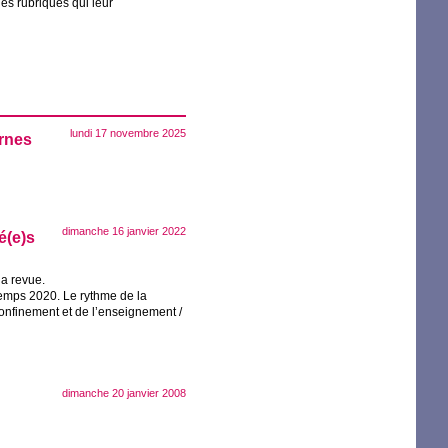
les rubriques qui leur
lundi 17 novembre 2025
ernes
dimanche 16 janvier 2022
é(e)s
la revue.
ntemps 2020. Le rythme de la
onfinement et de l’enseignement /
dimanche 20 janvier 2008