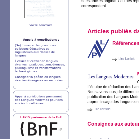
• des articles originaux ou des re
correspondent.
voir le sommaire
Articles publiés d
Appels à contributions :
Référencem
(Se) former en langues : des
politiques éducatives et
linguistiques aux classes de
langues
Lire l'article
Évaluer et certifier en langues
vivantes : pratiques, compétences,
plurilinguisme et transformations
technologiques
Enseigner la poésie en langues
vivantes étrangères ou secondes
L’équipe de rédaction des Lang
Nous avons tous, de différente
Appel à contributions permanent
publication des Langues Modern
des
Langues Modernes
pour des
apprentissage des langues on
articles hors-thèmes
.
Lire l'article
L’
APLV
partenaire de la BnF
Consignes aux auteur