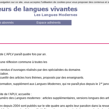
avigation sur ce site, vous acceptez l'utilisation de cookies pour vous proposer des contenus et 
e abonnés
Espace adhérents
 de L’
APLV
paraît quatre fois par an.
 une réflexion commune à toutes les
-rendus d’ouvrages réalisés par des spécialistes du domaine.
iation.
cueillir des articles hors thèmes, proposés par des enseignants.
er
information, supplément aux
Langues Modernes
, qui ne paraît plus depuis le 1
janvi
site de l’
APLV
, accueille :
numéro des
Langues modernes
: articles supplémentaires, versions longues des art
es
depuis 2004 sont publiés sur le site quatre ans après leur parution dans la revue