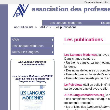
En poursuivant votre n
Les Langues Modernes
Espac
Accueil du site
>
APLV
>
Les publications
Les publications
APLV
Les Langues Modernes
Tout sur les langues
Les Langues Modernes
, la revue
Dans chaque numéro :
Les Langues Modernes
• Un thème transversal permettant
Le nouveau numéro
langues.
• Des notes de lectures ou compte
• Une rubrique sur la vie de l’assoc
Les Langues Modernes n° 2/2026
• Une rubrique ouverte pouvant ac
(juin) La joie d’enseigner les
langues et en langues)
Le Polyglotte
était un bulletin d’
partie double emploi avec le site.
APLV
-LanguesModernes.org
, le 
• des compléments pour chaque 
documents annexes
;
• les articles des
Langues Modern