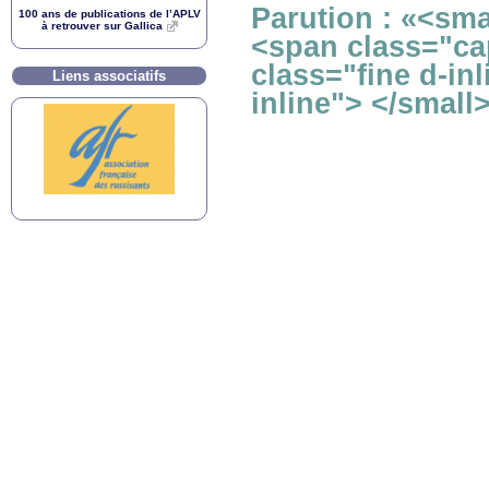
Parution : «<sma
100 ans de publications de l’
APLV
à retrouver sur Gallica
<span class="ca
class="fine d-in
Liens associatifs
inline"> </small