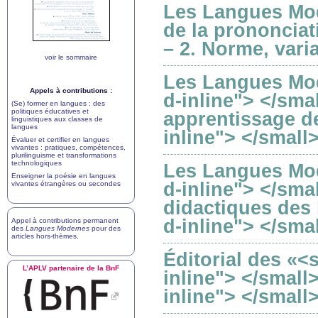
Les Langues Mod
de la prononciat
– 2. Norme, vari
voir le sommaire
Les Langues Mod
Appels à contributions :
d-inline"> </sma
(Se) former en langues : des
politiques éducatives et
apprentissage de
linguistiques aux classes de
langues
inline"> </small
Évaluer et certifier en langues
vivantes : pratiques, compétences,
plurilinguisme et transformations
technologiques
Les Langues Mod
Enseigner la poésie en langues
d-inline"> </sma
vivantes étrangères ou secondes
didactiques des 
d-inline"> </sma
Appel à contributions permanent
des
Langues Modernes
pour des
articles hors-thèmes
.
Éditorial des «<
L’
APLV
partenaire de la BnF
inline"> </smal
inline"> </small