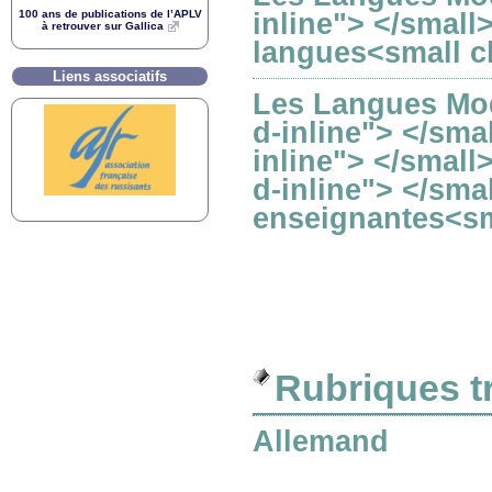
100 ans de publications de l’
APLV
inline"> </small
à retrouver sur Gallica
langues<small cl
Liens associatifs
Les Langues Mod
d-inline"> </sma
inline"> </small
d-inline"> </sma
enseignantes<sma
Rubriques t
Allemand