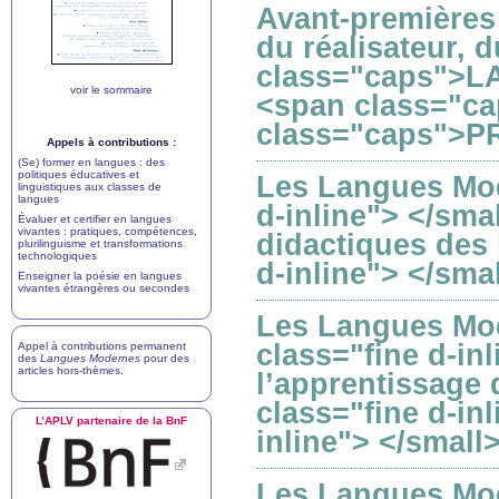
Avant-premières 
du réalisateur, 
class="caps">L
voir le sommaire
<span class="c
class="caps">P
Appels à contributions :
(Se) former en langues : des
politiques éducatives et
Les Langues Mod
linguistiques aux classes de
langues
d-inline"> </sma
Évaluer et certifier en langues
vivantes : pratiques, compétences,
didactiques des 
plurilinguisme et transformations
technologiques
d-inline"> </sma
Enseigner la poésie en langues
vivantes étrangères ou secondes
Les Langues Mod
class="fine d-in
Appel à contributions permanent
des
Langues Modernes
pour des
articles hors-thèmes
.
l’apprentissage 
class="fine d-in
L’
APLV
partenaire de la BnF
inline"> </small
Les Langues Mod