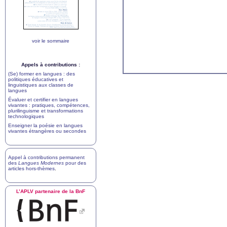
voir le sommaire
Appels à contributions :
(Se) former en langues : des
politiques éducatives et
linguistiques aux classes de
langues
Évaluer et certifier en langues
vivantes : pratiques, compétences,
plurilinguisme et transformations
technologiques
Enseigner la poésie en langues
vivantes étrangères ou secondes
Appel à contributions permanent
des
Langues Modernes
pour des
articles hors-thèmes
.
L’
APLV
partenaire de la BnF