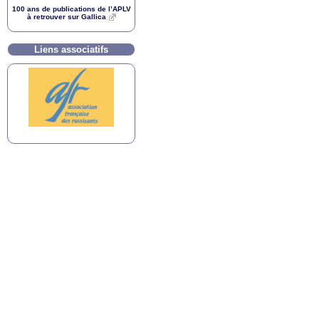
100 ans de publications de l’
APLV
à retrouver sur Gallica
Liens associatifs