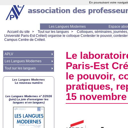
En poursuivant votre navigati
Les Langues Modernes
Espace abo
Accueil du site
>
Tout sur les langues
>
Colloques, séminaires, journées,
Université Paris-Est Créteil) organise le colloque Contester le pouvoir, conteste
Campus Centre de Créteil.
Le laboratoi
APLV
Les Langues Modernes
Paris-Est Cré
Tout sur les langues
le pouvoir, c
Les Langues Modernes
pratiques, re
Le nouveau numéro
15 novembre 
Les Langues Modernes n° 2/2026
(juin) La joie d’enseigner les
langues et en langues)