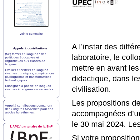
voir le sommaire
A l’instar des diff
Appels à contributions :
(Se) former en langues : des
laboratoire, le coll
politiques éducatives et
linguistiques aux classes de
langues
mettre en avant les
Évaluer et certifier en langues
vivantes : pratiques, compétences,
didactique, dans les
plurilinguisme et transformations
technologiques
Enseigner la poésie en langues
civilisation.
vivantes étrangères ou secondes
Les propositions d
Appel à contributions permanent
des
Langues Modernes
pour des
accompagnées d’une
articles hors-thèmes
.
le 30 mai 2024. Les
L’
APLV
partenaire de la BnF
Si votre proposition