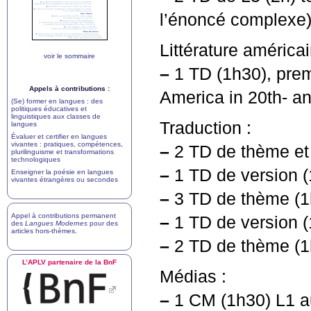
l’énoncé complexe
Littérature américai
voir le sommaire
–
1
TD
(1h30), prem
Appels à contributions :
America in 20th- an
(Se) former en langues : des
politiques éducatives et
linguistiques aux classes de
Traduction :
langues
Évaluer et certifier en langues
vivantes : pratiques, compétences,
–
2
TD
de thème et 
plurilinguisme et transformations
technologiques
–
1
TD
de version (
Enseigner la poésie en langues
vivantes étrangères ou secondes
–
3
TD
de thème (1
Appel à contributions permanent
–
1
TD
de version (
des
Langues Modernes
pour des
articles hors-thèmes
.
–
2
TD
de thème (1h
L’
APLV
partenaire de la BnF
Médias :
–
1
CM
(1h30) L1 