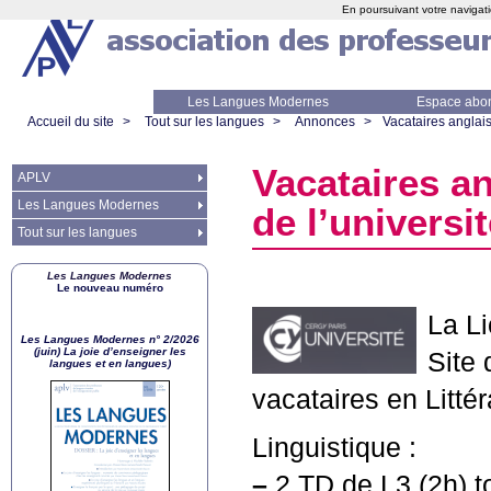
En poursuivant votre navigati
Les Langues Modernes
Espace abo
Accueil du site
>
Tout sur les langues
>
Annonces
>
Vacataires anglai
Vacataires a
APLV
Les Langues Modernes
de l’universi
Tout sur les langues
Les Langues Modernes
Le nouveau numéro
La L
Les Langues Modernes n° 2/2026
(juin) La joie d’enseigner les
Site
langues et en langues)
vacataires en Litté
Linguistique :
–
2
TD
de L3 (2h) t